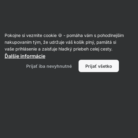
Eshop
Aktin
-
úvodná
strana
Cestoviny
Pokojne si vezmite cookie 🍪 - pomáha vám s pohodlnejším
Ryžové cestoviny
nakupovaním tým, že udržuje váš košík plný, pamätá si
vaše prihlásenie a zaisťuje hladký priebeh celej cesty.
Ďalšie informácie
Filtrovať
Prijať iba nevyhnutné
Prijať všetko
Produktov:
2
Radenie
:
Predvolené