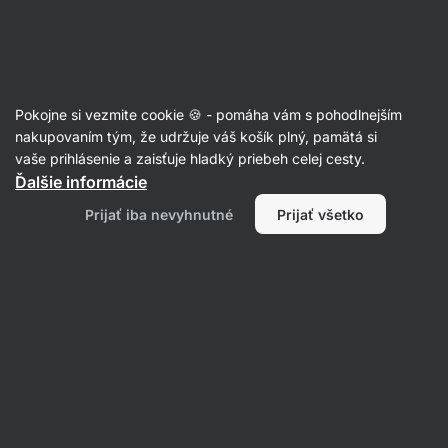
Eshop
Aktin
-
úvodná
strana
Veľkonočné dezerty
Pokojne si vezmite cookie 🍪 - pomáha vám s pohodlnejším
nakupovaním tým, že udržuje váš košík plný, pamätá si
Filtrovať
Radenie
:
Najnovšie
2
vaše prihlásenie a zaisťuje hladký priebeh celej cesty.
Ďalšie informácie
Čokoládové
Prijať iba nevyhnutné
Prijať všetko
vajíčko
à
la
Kinder
s
pistáciou