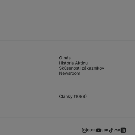
O nás
História Aktinu
Skúsenosti zákazníkov
Newsroom
Články (1089)
601K
38K
75K