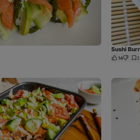
Sushi Burr
14
2
ieľať
kaz
Jednoduché
sushi
nigiri