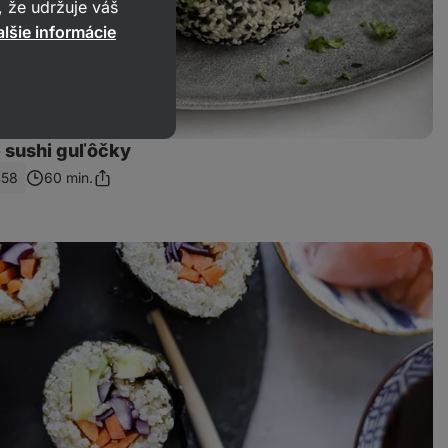
 že udržuje váš
lšie informácie
 sushi guľôčky
458
60 min.
Zdieľať
odkaz