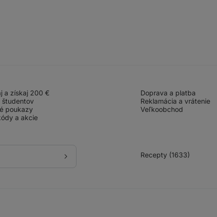
 a získaj 200 €
Doprava a platba
 študentov
Reklamácia a vrátenie
é poukazy
Veľkoobchod
ódy a akcie
Recepty (1633)
Prihlásiť
sa
k odberu