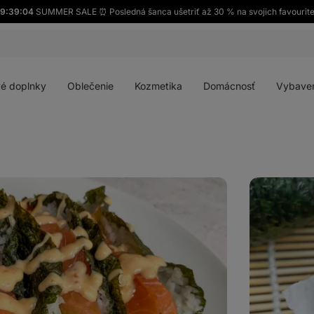
9:39:03
SUMMER SALE ⏰ Posledná šanca ušetriť až 30 % na svojich favourit
Otvoriť
Otvoriť
Otvoriť
Otvoriť
menu
menu
menu
menu
é doplnky
Oblečenie
Kozmetika
Domácnosť
Vybave
Sushi
Burrito