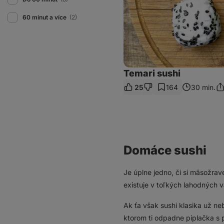
60 minut a více
(2)
Temari sushi
25
164
30 min.
Zd
od
Domáce sushi
Je úplne jedno, či si mäsožra
existuje v toľkých lahodných v
Ak ťa však sushi klasika už ne
ktorom ti odpadne piplačka s 