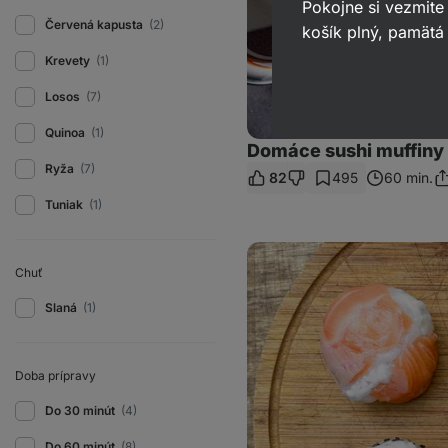
Pokojne si vezmite
Červená kapusta
(2)
košík plný, pamätá 
Krevety
(1)
Losos
(7)
Quinoa
(1)
Domáce sushi muffiny
Ryža
(7)
82
495
60 min.
Zd
o
Tuniak
(1)
Temari
sushi
Chuť
Slaná
(1)
Doba prípravy
Do 30 minút
(4)
Do 60 minút
(8)