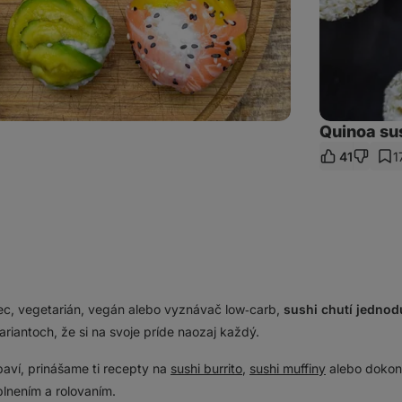
Quinoa su
41
1
ieľať
kaz
vec, vegetarián, vegán alebo vyznávač low‑carb,
sushi chutí jedno
ariantoch, že si na svoje príde naozaj každý.
baví, prinášame ti recepty na
sushi burrito
,
sushi muffiny
alebo doko
plnením a rolovaním.