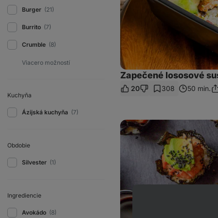
Burger
(21)
Burrito
(7)
Crumble
(8)
Zapečené lososové su
20
308
50 min.
Zd
Kuchyňa
o
Ázijská kuchyňa
(7)
Domáce
sushi
muffiny
s
Obdobie
lososom
a
Silvester
(1)
avokádom
Ingrediencie
Avokádo
(8)