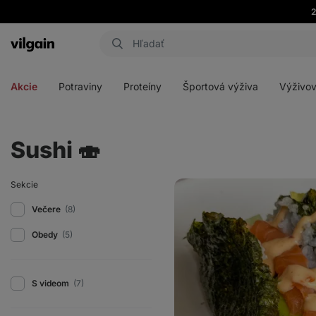
2
Eshop
Aktin
-
Otvoriť
Otvoriť
Otvoriť
Otvoriť
úvodná
menu
menu
menu
menu
strana
Akcie
Potraviny
Proteíny
Športová výživa
Výživov
Sushi 🍣
Sushi
Sekcie
tacos
Večere
(8)
Obedy
(5)
S videom
(7)