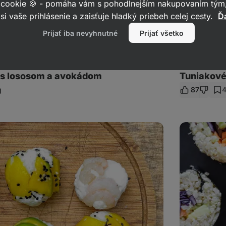
 cookie 🍪 - pomáha vám s pohodlnejším nakupovaním tým,
si vaše prihlásenie a zaisťuje hladký priebeh celej cesty.
Ďa
Prijať iba nevyhnutné
Prijať všetko
 s lososom a avokádom
Tuniakové
87
ieľať
dkaz
Quinoa
sushi