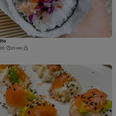
ito
05
25 min.
Zdieľať
odkaz