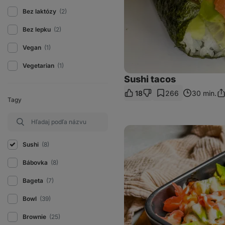
Bez laktózy
(2)
Bez lepku
(2)
Vegan
(1)
Vegetarian
(1)
Sushi tacos
18
266
30 min.
Zd
Tagy
od
Zapečené
lososové
sushi
Sushi
(8)
Bábovka
(8)
Bageta
(7)
Bowl
(39)
Brownie
(25)