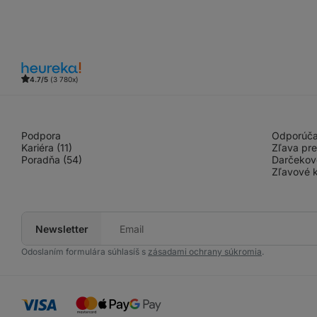
4.7/5
(3 780x)
Podpora
Odporúčaj
Kariéra (11)
Zľava pre
Poradňa (54)
Darčekov
Zľavové k
Newsletter
Tvoj
e‑mail
Odoslaním formulára súhlasíš s
zásadami ochrany súkromia
.