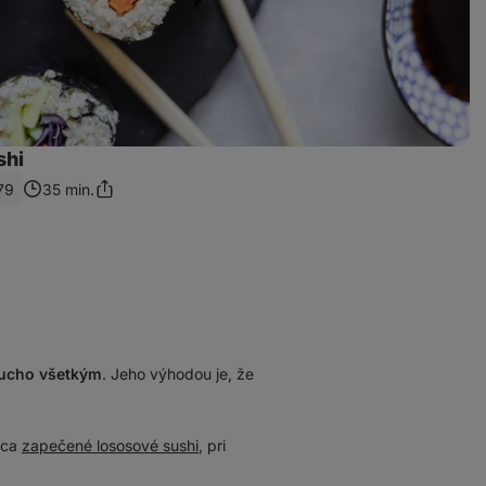
shi
79
35 min.
Zdieľať
odkaz
ducho všetkým
. Jeho výhodou je, že
nca
zapečené lososové sushi
, pri