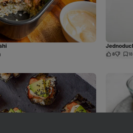
shi
Jednoduché
8
18
ieľať
dkaz
Tuniakové
sushi
guľôčky