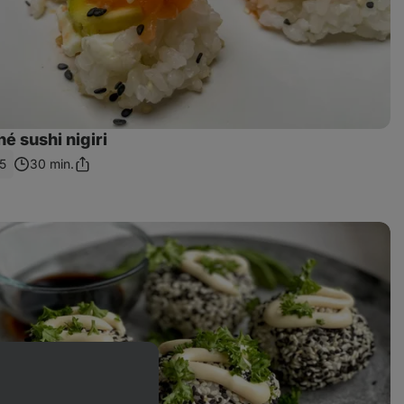
 sushi nigiri
5
30 min.
Zdieľať
odkaz