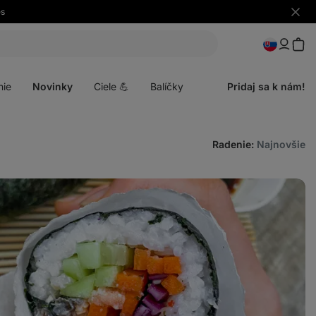
es
Skryť
upozo
Otvoriť
menu
nie
Novinky
Ciele 💪
Balíčky
Pridaj sa k nám!
Radenie
:
Najnovšie