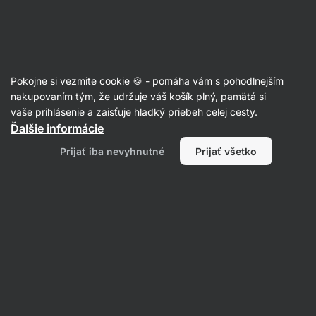
Eshop
Aktin
-
úvodná
strana
Orechy
Pokojne si vezmite cookie 🍪 - pomáha vám s pohodlnejším
Vlašské orechy
nakupovaním tým, že udržuje váš košík plný, pamätá si
vaše prihlásenie a zaisťuje hladký priebeh celej cesty.
Ďalšie informácie
Filtrovať
Prijať iba nevyhnutné
Prijať všetko
Produktov:
1
Radenie
:
Predvolené