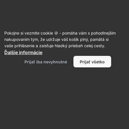
Eshop
Aktin
-
úvodná
strana
Orechy
Pokojne si vezmite cookie 🍪 - pomáha vám s pohodlnejším
Mandle
nakupovaním tým, že udržuje váš košík plný, pamätá si
vaše prihlásenie a zaisťuje hladký priebeh celej cesty.
Ďalšie informácie
Filtrovať
Prijať iba nevyhnutné
Prijať všetko
Produktov:
2
Radenie
:
Predvolené