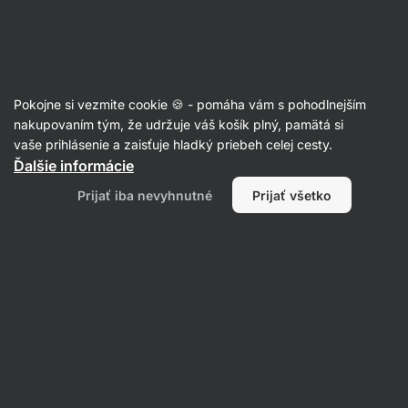
Eshop
Aktin
-
úvodná
strana
Články
Pokojne si vezmite cookie 🍪 - pomáha vám s pohodlnejším
Studená sprcha hneď ráno? Nával
nakupovaním tým, že udržuje váš košík plný, pamätá si
vaše prihlásenie a zaisťuje hladký priebeh celej cesty.
šťastia po najhoršom zážitku dňa
Ďalšie informácie
Jakub Kalus
09. 07. 2022
Prijať iba nevyhnutné
Prijať všetko
Zdielať
Komentáre
29
24