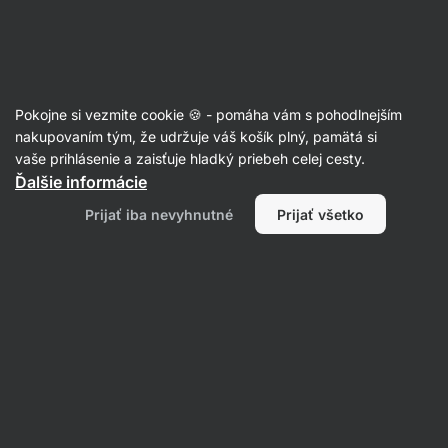
SUMMER SALE ☀️ Objav nové produkty v akcii a ušetri až 30%
Skryť
upozornenie
Eshop
Aktin
-
úvodná
Pokojne si vezmite cookie 🍪 - pomáha vám s pohodlnejším
strana
Vitamíny a minerálne látky
nakupovaním tým, že udržuje váš košík plný, pamätá si
vaše prihlásenie a zaisťuje hladký priebeh celej cesty.
Betakarotén
⁠–⁠ 100% prírodný prekurzor
Ďalšie informácie
vitamínu A, zo silného mrkvového extraktu,
Prijať iba nevyhnutné
Prijať všetko
vitamín A prispieva k normálnemu stavu zraku,
výživový doplnok
Prečítať 5 recenzií
Zobraziť 1 otázku
hodnotenie
8