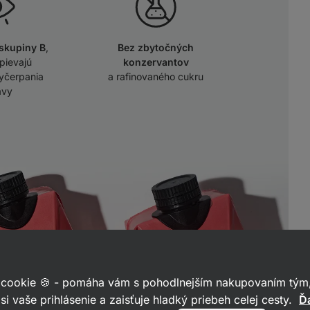
 skupiny B
,
Bez zbytočných
spievajú
konzervantov
vyčerpania
a rafinovaného cukru
avy
 cookie 🍪 - pomáha vám s pohodlnejším nakupovaním tým,
si vaše prihlásenie a zaisťuje hladký priebeh celej cesty.
Ďa