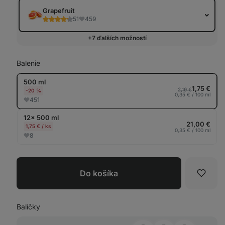
tab
Grapefruit
51
459
+7 ďalších možností
Balenie
500 ml
1,75 €
2,19 €
-20 %
0,35 € / 100 ml
451
12× 500 ml
21,00 €
1,75 € / ks
0,35 € / 100 ml
8
Do košíka
Obľúb
Balíčky