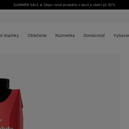
SUMMER SALE ☀️ Objav nové produkty v akcii a ušetri až 30%
Otvoriť
Otvoriť
Otvoriť
Otvoriť
menu
menu
menu
menu
é doplnky
Oblečenie
Kozmetika
Domácnosť
Vybave