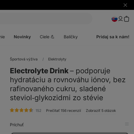
Skryť
upozo
Otvoriť
menu
nie
Novinky
Ciele 💪
Balíčky
Pridaj sa k nám!
Športová výživa
Elektrolyty
Electrolyte Drink
⁠–⁠ podporuje
hydratáciu a rovnováhu iónov, bez
rafinovaného cukru, sladené
steviol‑glykozidmi zo stévie
hodnotenie
152
Prečítať 156 recenzií
Zobraziť 5 otázok
Príchuť
Zob
v