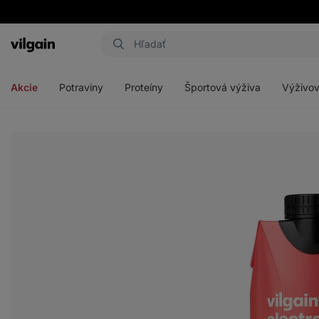
Eshop
Aktin
-
Otvoriť
Otvoriť
Otvoriť
Otvoriť
úvodná
menu
menu
menu
menu
strana
Akcie
Potraviny
Proteíny
Športová výživa
Výživov