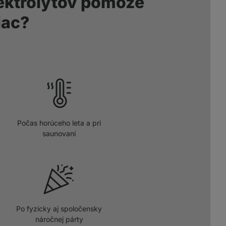
ektrolytov pomôže
iac?
Počas horúceho leta a pri
saunovaní
Po fyzicky aj spoločensky
náročnej párty