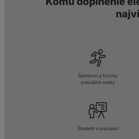
Komu doplnenie el
najv
Športovci a fyzicky
pracujúce osoby
Študenti a pracujúci