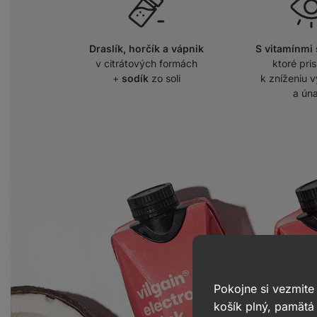
Draslík, horčík a vápnik
S vitamínmi
v citrátových formách
ktoré pri
+
sodík
zo soli
k zníženiu 
a ún
Pokojne si vezmite
košík plný, pamätá 