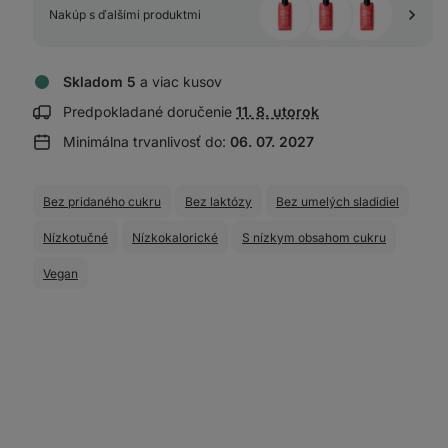
Nakúp s ďalšími produktmi
Skladom 5
a viac kusov
Zobraziť
Predpokladané doručenie
11. 8. utorok
informácie
Minimálna trvanlivosť do:
06. 07. 2027
o doručení:
Bez pridaného cukru
Bez laktózy
Bez umelých sladidiel
Nízkotučné
Nízkokalorické
S nízkym obsahom cukru
Vegan