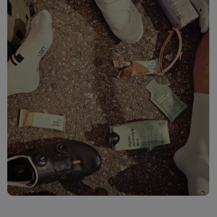
Zobraziť
fotku
27
v galérii