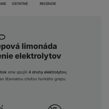
NIE
OSTATNÉ
RECENZIE
🍊
epová limonáda
nie elektrolytov
itok
sme spojili
4 druhy elektrolytov,
so šťavnatou chuťou horkého grepu.