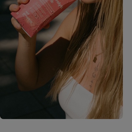
Zobraziť
fotku
28
v galérii