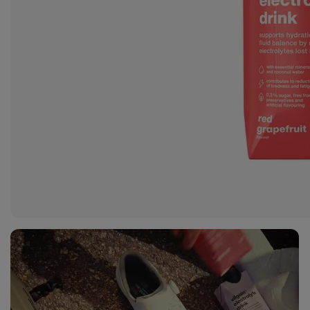
Zobraziť
fotku
26
v galérii