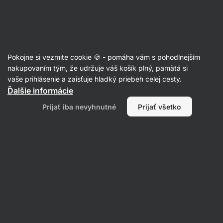
🔥 Nenechaj si ujsť ponuku týždňa a ušetri až 25 %
Skryť
upozornenie
Eshop
Aktin
-
úvodná
Pokojne si vezmite cookie 🍪 - pomáha vám s pohodlnejším
strana
Cestoviny
nakupovaním tým, že udržuje váš košík plný, pamätá si
vaše prihlásenie a zaisťuje hladký priebeh celej cesty.
Fusilli cestoviny BIO
⁠–⁠ vrtuľky z kontrolovaného
Ďalšie informácie
ekologického poľnohospodárstva
Prijať iba nevyhnutné
Prijať všetko
Prečítať 141 recenzií
hodnotenie
139
Zobraziť