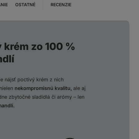
NIE
OSTATNÉ
RECENZIE
 krém zo 100 %
dlí
e nájsť poctivý krém z nich
nielen
nekompromisnú kvalitu,
ale aj
dne zbytočné sladidlá či arómy – len
andlí.