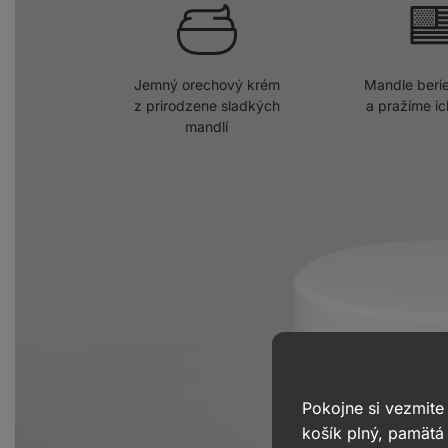
Jemný orechový krém
Mandle beri
z prirodzene sladkých
a pražíme i
mandlí
Pokojne si vezmite
košík plný, pamätá 