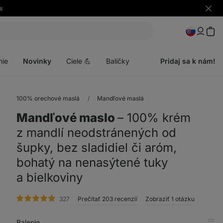
s
Skryť
upozo
Otvoriť
menu
nie
Novinky
Ciele 💪
Balíčky
Pridaj sa k nám!
100% orechové maslá
Mandľové maslá
Mandľové maslo
⁠–⁠ 100% krém
z mandlí neodstránených od
šupky, bez sladidiel či aróm,
bohatý na nenasýtené tuky
a bielkoviny
hodnotenie
327
Prečítať 203 recenzií
Zobraziť 1 otázku
Balenie