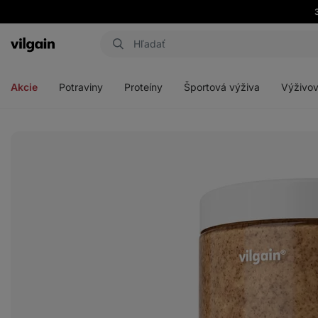
Eshop
Aktin
-
Otvoriť
Otvoriť
Otvoriť
Otvoriť
úvodná
menu
menu
menu
menu
strana
Akcie
Potraviny
Proteíny
Športová výživa
Výživov