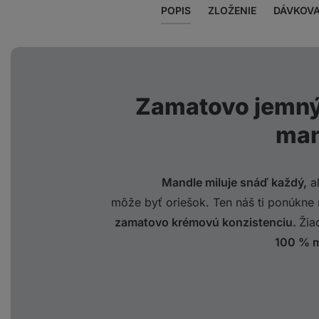
POPIS
ZLOŽENIE
DÁVKOVA
Zamatovo jemný
man
Mandle miluje snáď každý,
al
môže byť oriešok. Ten náš ti ponúkne 
zamatovo krémovú konzistenciu.
Žia
100 % m