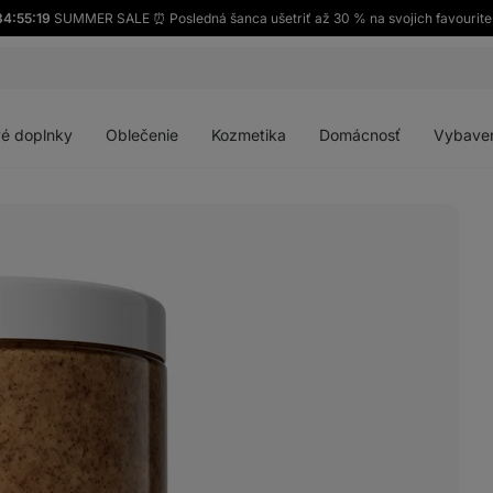
34:55:18
SUMMER SALE ⏰ Posledná šanca ušetriť až 30 % na svojich favourite
Otvoriť
Otvoriť
Otvoriť
Otvoriť
menu
menu
menu
menu
é doplnky
Oblečenie
Kozmetika
Domácnosť
Vybave