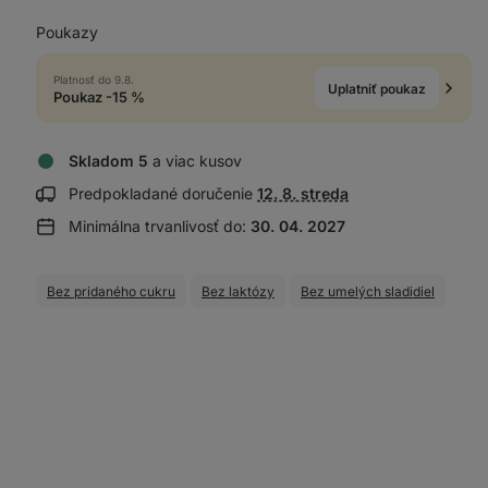
Poukazy
Platnosť do 9.8.
Uplatniť poukaz
Poukaz -15 %
Skladom 5
a viac kusov
Zobraziť
Predpokladané doručenie
12. 8. streda
informácie
Minimálna trvanlivosť do:
30. 04. 2027
o doručení:
Bez pridaného cukru
Bez laktózy
Bez umelých sladidiel