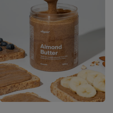
Zobraziť
fotku
9
v galérii