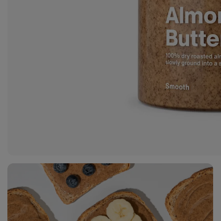
Zobraziť
fotku
6
v galérii