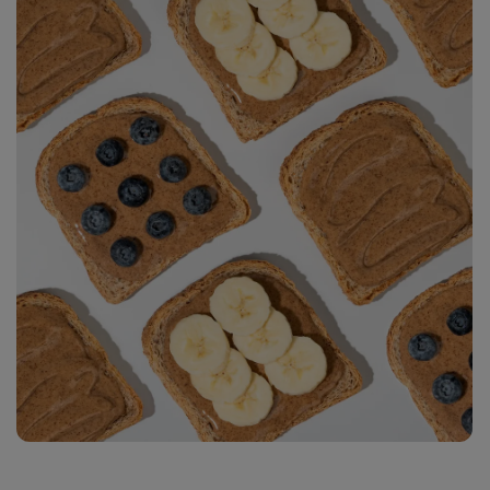
Zobraziť
fotku
8
v galérii