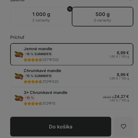
Zob
v
%
tab
1 000 g
500 g
2 varianty
3 varianty
Príchuť
Jemné mandle
8,99 €
-15 % SUMMER15
1,80 € / 100 g
557
332
Chrumkavé mandle
8,99 €
-15 % SUMMER15
1,80 € / 100 g
312
420
3× Chrumkavé mandle
24,27 €
26,97 €
-10 %
1,62 € / 100 g
312
15
Do košíka
Obľúb