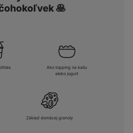
 čohokoľvek 🥞
thies
Ako topping na kašu
alebo jogurt
Základ domácej granoly