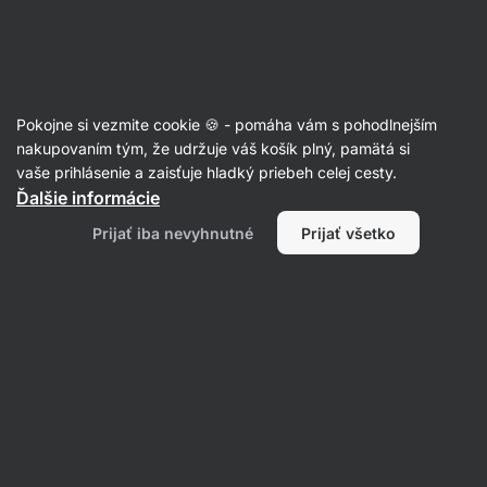
Eshop
Aktin
-
úvodná
strana
100% orechové maslá
Pokojne si vezmite cookie 🍪 - pomáha vám s pohodlnejším
Mandľové maslá
nakupovaním tým, že udržuje váš košík plný, pamätá si
vaše prihlásenie a zaisťuje hladký priebeh celej cesty.
Ďalšie informácie
Filtrovať
Prijať iba nevyhnutné
Prijať všetko
Produktov:
9
Radenie
:
Predvolené