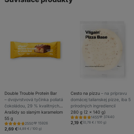
Double Trouble Protein Bar
Cesto na pizzu
⁠–⁠ na prípravu
⁠–⁠ dvojvrstvová tyčinka poliatá
domácej talianskej pizze, iba 5
čokoládou, 29 % kvalitných
prírodných ingrediencií
bielkovín, bez konzervantov a
Arašidy so slaným karamelom
280 g (2 x 140 g)
37440
1455
farbív
55 g
Hodnotenie
Obľúbené
4.8/5,
2,19 €
(0,78 € / 100 g)
15926
2550
Hodnotenie
Obľúbené
1455
4.7/5,
2,69 €
(4,89 € / 100 g)
recenzií
2550