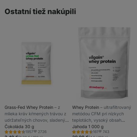
recenzií
Ostatní tiež nakúpili
Grass-Fed Whey Protein
⁠–⁠ z
Whey Protein
⁠–⁠ ultrafiltrovaný
mlieka kráv kŕmených trávou z
metódou CFM pri nízkych
udržateľných chovov, sladený
teplotách, vysoký obsah
stéviou, ultrafiltrovaný pri
Čokoláda 30 g
bielkovín a BCAA, sladený
Jahoda 1 000 g
2726
743
1957
161
nízkych teplotách
steviol-glykozidmi
Hodnotenie
Hodnotenie
Obľúbené
Obľúbené
4.4/5,
4.5/5,