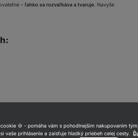
covateľné –
ľahko sa rozvaľkáva a tvaruje
. Navyše
h:
 cookie 🍪 - pomáha vám s pohodlnejším nakupovaním tým,
si vaše prihlásenie a zaisťuje hladký priebeh celej cesty.
Ďa