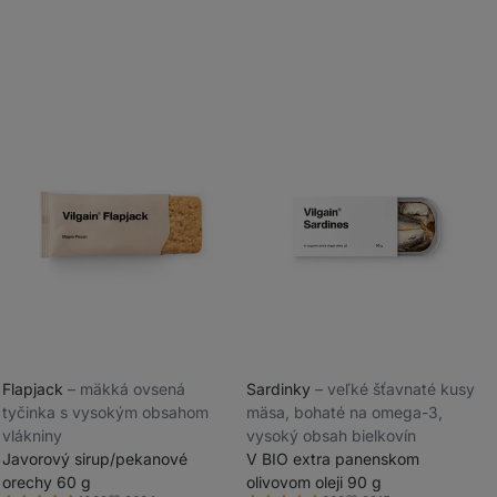
Flapjack
⁠–⁠ mäkká ovsená
Sardinky
⁠–⁠ veľké šťavnaté kusy
tyčinka s vysokým obsahom
mäsa, bohaté na omega-3,
_
vlákniny
vysoký obsah bielkovín
_
Javorový sirup/pekanové
V BIO extra panenskom
orechy 60 g
olivovom oleji 90 g