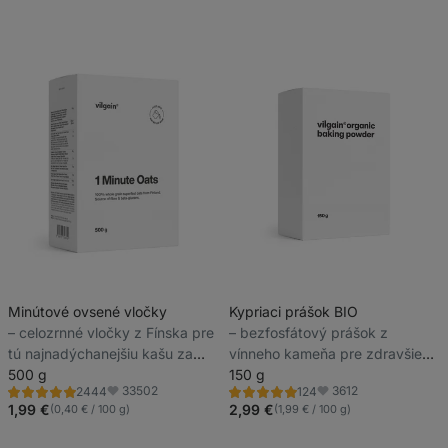
Minútové ovsené vločky
Kypriaci prášok BIO
⁠–⁠ celozrnné vločky z Fínska pre
⁠–⁠ bezfosfátový prášok z
tú najnadýchanejšiu kašu za
vínneho kameňa pre zdravšie
minútu
500 g
pečenie
150 g
33502
3612
2444
124
Hodnotenie
Hodnotenie
Obľúbené
Obľúbené
4.9/5,
4.9/5,
1,99 €
2,99 €
(0,40 € / 100 g)
(1,99 € / 100 g)
2444
124
recenzií
recenzií