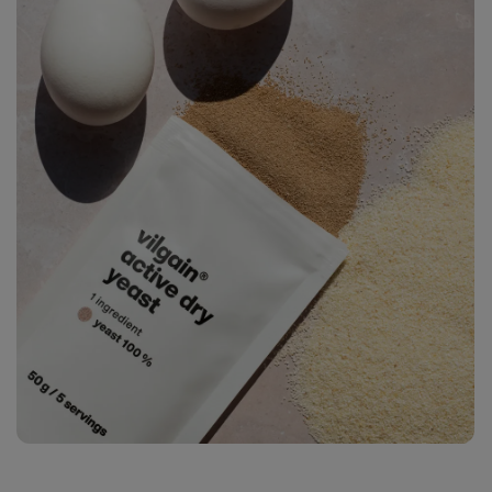
Zobraziť
fotku
2
v galérii