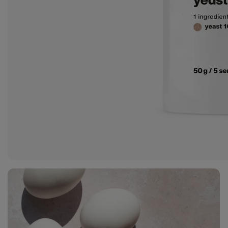
Zobraziť
fotku
1
v galérii