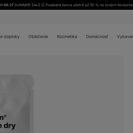
31:49:26
SUMMER SALE ⏰ Posledná šanca ušetriť až 30 % na svojich favourite
Otvoriť
Otvoriť
Otvoriť
Otvoriť
menu
menu
menu
menu
é doplnky
Oblečenie
Kozmetika
Domácnosť
Vybave