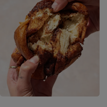
Zobraziť
fotku
3
v galérii