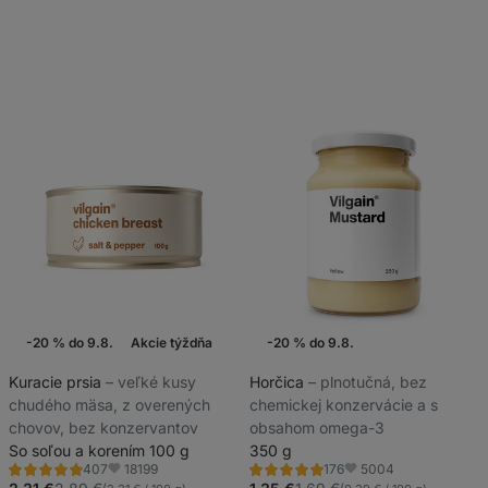
-20 % do 9.8.
Akcie týždňa
-20 % do 9.8.
Kuracie prsia
⁠–⁠ veľké kusy
Horčica
⁠–⁠ plnotučná, bez
chudého mäsa, z overených
chemickej konzervácie a s
chovov, bez konzervantov
obsahom omega-3
So soľou a korením 100 g
350 g
18199
5004
407
176
Hodnotenie
Hodnotenie
Obľúbené
Obľúbené
4.8/5,
4.8/5,