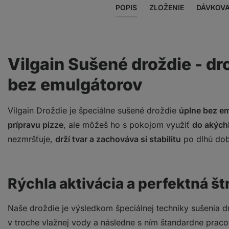
POPIS
ZLOŽENIE
DÁVKOVA
Vilgain Sušené droždie - dr
bez emulgátorov
Vilgain Droždie je špeciálne sušené droždie
úplne bez em
prípravu pizze
, ale môžeš ho s pokojom využiť
do akých
nezmršťuje,
drží tvar a zachováva si stabilitu
po dlhú dob
Rýchla aktivácia a perfektná št
Naše droždie je výsledkom špeciálnej techniky sušenia d
v troche vlažnej vody a následne s ním štandardne praco