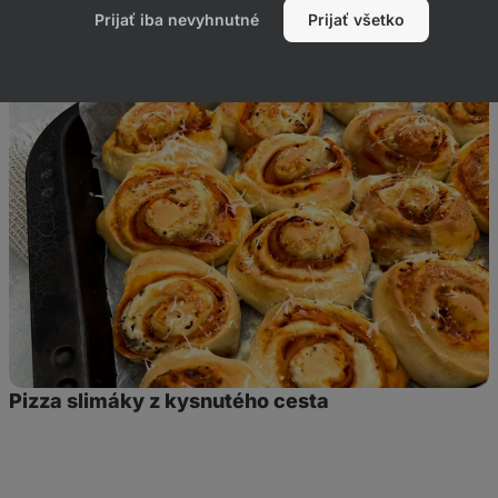
Prijať iba nevyhnutné
Prijať všetko
ktom
Pizza
slimáky
z
kysnutého
cesta
Pizza slimáky z kysnutého cesta