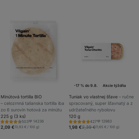
-17 % do 9.8.
Akcie týždňa
Minútová tortilla BIO
Tuniak vo vlastnej šťave
⁠–⁠ ručne
⁠–⁠ celozrnná talianska tortilla iba
spracovaný, super šťavnatý a z
_
zo 6 surovín hotová za minútu
udržateľného rybolovu
_
225 g (3 ks)
120 g
14236
12983
503
427
Hodnotenie
Hodnotenie
Obľúbené
Obľúbené
4.5/5,
4.8/5,
2,09 €
1,98 €
2,39 €
(0,93 € / 100 g)
(1,65 € / 100 g)
503
427
recenzií
recenzií