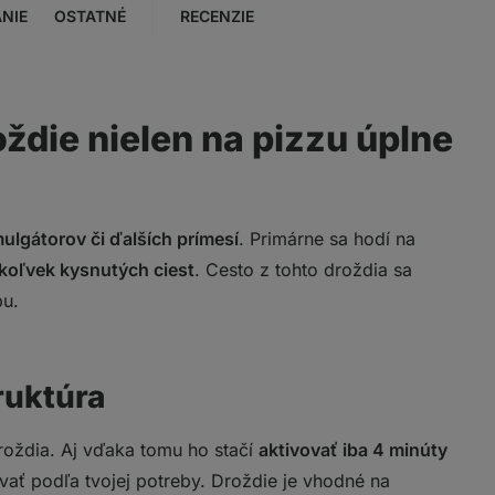
NIE
OSTATNÉ
RECENZIE
oždie nielen na pizzu úplne
ulgátorov či ďalších prímesí
. Primárne sa hodí na
koľvek kysnutých ciest
. Cesto z tohto droždia sa
u.
ruktúra
roždia. Aj vďaka tomu ho stačí
aktivovať iba
4 minúty
vať podľa tvojej potreby. Droždie je vhodné na