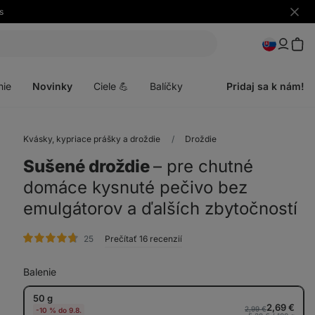
s
Skryť
upozo
Otvoriť
menu
nie
Novinky
Ciele 💪
Balíčky
Pridaj sa k nám!
Kvásky, kypriace prášky a droždie
Droždie
Sušené droždie
⁠–⁠ pre chutné
domáce kysnuté pečivo bez
emulgátorov a ďalších zbytočností
hodnotenie
25
Prečítať 16 recenzií
Balenie
50 g
2,69 €
2,99 €
-10 % do 9.8.