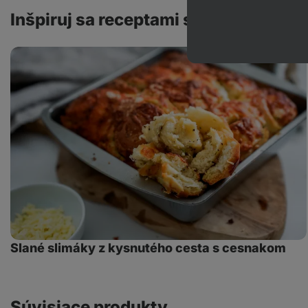
Inšpiruj sa receptami s týmto produ
Slané
slimáky
z
kysnutého
cesta
s
cesnakom
Slané slimáky z kysnutého cesta s cesnakom
Súvisiace produkty