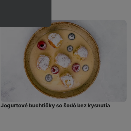
Jogurtové
S
buchtičky
š
so
f
šodó
bez
kysnutia
Jogurtové buchtičky so šodó bez kysnutia