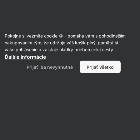
Eshop
Aktin
-
úvodná
strana
Výživové doplnky
Pokojne si vezmite cookie 🍪 - pomáha vám s pohodlnejším
Vitamíny a minerálne látky bez
nakupovaním tým, že udržuje váš košík plný, pamätá si
vaše prihlásenie a zaisťuje hladký priebeh celej cesty.
lepku
Ďalšie informácie
Prijať iba nevyhnutné
Prijať všetko
Magnézium /
Vitamín B
horčík
Vitamín C
Filtrovať
1
Bez lepku
Vymazať všetky filtre