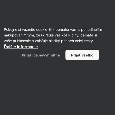
Eshop
Aktin
-
úvodná
strana
Články
Pokojne si vezmite cookie 🍪 - pomáha vám s pohodlnejším
Základy vyváženého jedálnička – 7
nakupovaním tým, že udržuje váš košík plný, pamätá si
vaše prihlásenie a zaisťuje hladký priebeh celej cesty.
tipov, s ktorými môžeš začať hneď
Ďalšie informácie
teraz
Prijať iba nevyhnutné
Prijať všetko
RNDr. Tomáš Novotný
09. 07. 2021
Zdielať
Komentáre
4
25