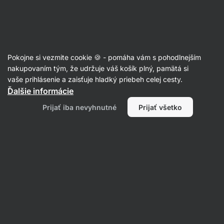
Eshop
Aktin
-
úvodná
strana
Články
Pokojne si vezmite cookie 🍪 - pomáha vám s pohodlnejším
Hnedé tukové tkanivo: Dokážeme
nakupovaním tým, že udržuje váš košík plný, pamätá si
vaše prihlásenie a zaisťuje hladký priebeh celej cesty.
vďaka nemu lepšie chudnúť?
Ďalšie informácie
RNDr. Tomáš Novotný
22. 02. 2021
Prijať iba nevyhnutné
Prijať všetko
Zdielať
Komentáre
4
5