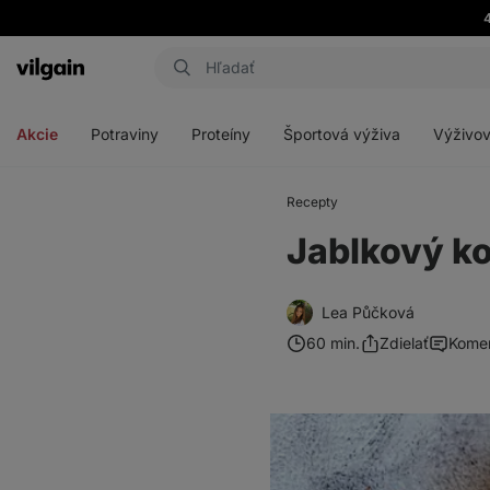
4
Eshop
Aktin
-
Otvoriť
Otvoriť
Otvoriť
Otvoriť
úvodná
menu
menu
menu
menu
strana
Akcie
Potraviny
Proteíny
Športová výživa
Výživov
Recepty
Jablkový k
Lea Půčková
60 min.
Zdielať
Kome