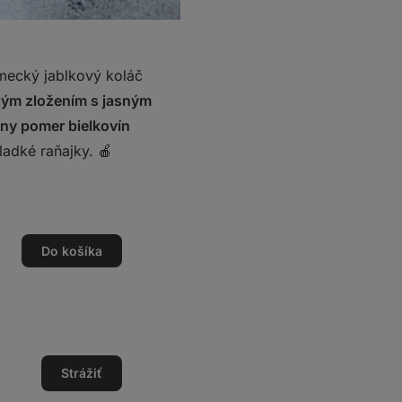
mecký jablkový koláč
tým zložením s jasným
dny pomer bielkovín
ladké raňajky. 🍎
Do košíka
o
o
Strážiť