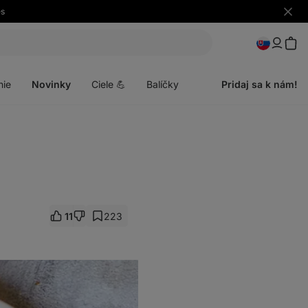
es
Skryť
upozo
Otvoriť
menu
nie
Novinky
Ciele 💪
Balíčky
Pridaj sa k nám!
11
223