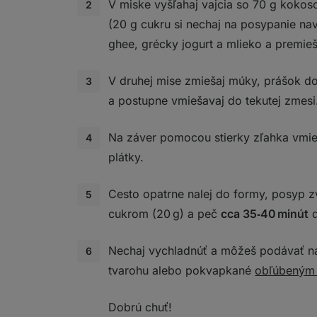
V miske vyšľahaj vajcia so 70 g koko
(20 g cukru si nechaj na posypanie nav
ghee, grécky jogurt a mlieko a premieš
V druhej mise zmiešaj múky, prášok do
a postupne vmiešavaj do tekutej zmesi
Na záver pomocou stierky zľahka vmieš
plátky.
Cesto opatrne nalej do formy, posyp
cukrom (20 g) a peč
cca
35‑40 minút
d
Nechaj vychladnúť a môžeš podávať na
tvarohu alebo pokvapkané
obľúbeným
Dobrú chuť!