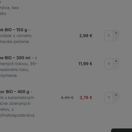
o
stva, bez
itív
ok BIO – 150 g
–
Pridať
prášok z vínneho
2,99
€
množstv
Odobrať
ravšie pečenie
množstv
ee BIO – 300 ml
– z
Pridať
ŕmených trávou, 95–
11,99
€
množstv
Odobrať
maslového tuku,
množstv
adymenia
or BIO – 400 g
–
Pridať
dlo s karamelovým
4,49 €
3,78
€
množstv
Odobrať
čne zbieraných
množstv
etov, z
oľnohospodárstva