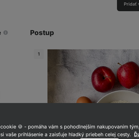
Pridať
e
Postup
 cookie 🍪 - pomáha vám s pohodlnejším nakupovaním tým,
si vaše prihlásenie a zaisťuje hladký priebeh celej cesty.
Ďa