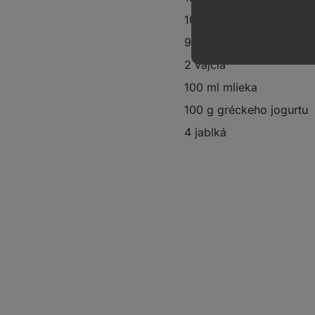
100 g
grass - fed ghee
90 g
kokosového cukru
2 vajcia
100 ml mlieka
100 g gréckeho jogurtu
4 jablká