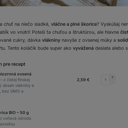
a chuť na niečo sladké,
vláčne a plné škorice
? Vyskúšaj ne
abĺk vo vnútri! Poteší ťa chuťou a štruktúrou, ale hlavne
čis
nované cukry, dávka
vlákniny
navyše z ovsenej múky a
solí
rtu. Tento koláčik bude super ako
vyvážená
desiata alebo s
n pre recept
elozrnná ovsená
Pridať
g
– z čistej fínskej
2,59
€
množstv
Odobrať
ý obsah vlákniny a
množstv
v, bez GMO a
rica BIO – 50 g
ko voňavá odroda
ľavosťou