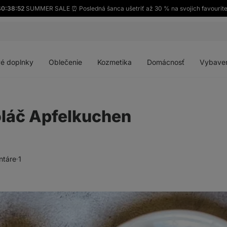
0:38:50
SUMMER SALE ⏰ Posledná šanca ušetriť až 30 % na svojich favourit
Otvoriť
Otvoriť
Otvoriť
Otvoriť
menu
menu
menu
menu
é doplnky
Oblečenie
Kozmetika
Domácnosť
Vybave
oláč Apfelkuchen
ntáre
1