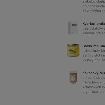
z ekologickéh
poľnohospodár
zbytočných ad
Kypriaci práš
bezfosfátový 
kameňa pre zd
Grass-fed Gh
mlieka kráv k
98 % čistota 
vysoký bod z
Kokosový cuk
prírodné sladi
nádychom z ru
kokosových kv
organického p