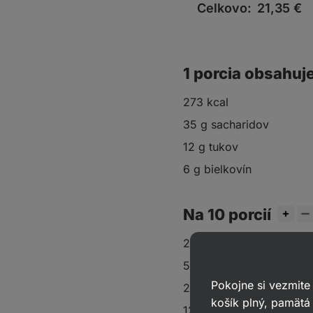
Celkovo:
21,35
€
1 porcia obsahuj
273 kcal
35 g sacharidov
12 g tukov
6 g bielkovín
Na 10 porcií
200 g hladkej múky
50 g
ovsenej múky
Pokojne si vezmite
2 čajové lyžičky
škorice
košík plný, pamätá 
12 g
kypriaceho prášku