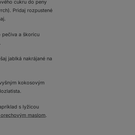
sového cukru do peny
rch). Pridaj rozpustené
aj.
 pečiva a škoricu
.
aj jablká nakrájané na
 zvyšným kokosovým
ozlatista.
príklad s lyžicou
 orechovým maslom
.