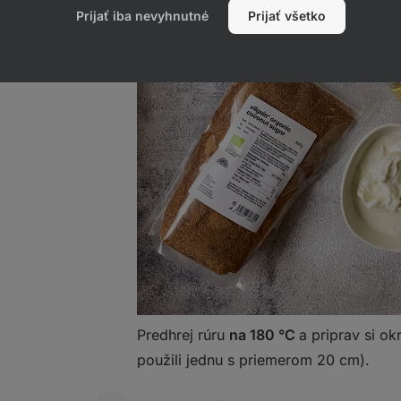
Prijať iba nevyhnutné
Prijať všetko
Predhrej rúru
na
180 °C
a priprav si o
použili jednu s priemerom 20 cm).