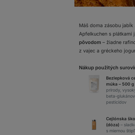
Máš doma zásobu jabĺk 
Apfelkuchen s plátkami j
pôvodom
– žiadne rafi
z vajec a gréckeho jogu
Nákup použitých suroví
Bezlepková c
múka – 500 
prírody, vysok
beta-glukáno
pesticídov
Cejlónska ško
(dóza)
– slad
s miernou štip