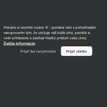
SUMMER SALE ☀️ Objav nové produkty v akcii a ušetri až 30%
Skryť
upozornenie
Eshop
Aktin
-
úvodná
Pokojne si vezmite cookie 🍪 - pomáha vám s pohodlnejším
strana
Soľ
nakupovaním tým, že udržuje váš košík plný, pamätá si
vaše prihlásenie a zaisťuje hladký priebeh celej cesty.
Vločková soľ ⁠–⁠ 125 g
⁠–⁠ chrumkavé soľné
Ďalšie informácie
kryštáliky na ozdobenie sladkých a slaných
Prijať iba nevyhnutné
Prijať všetko
pokrmov
Prečítať 46 recenzií
hodnotenie
66