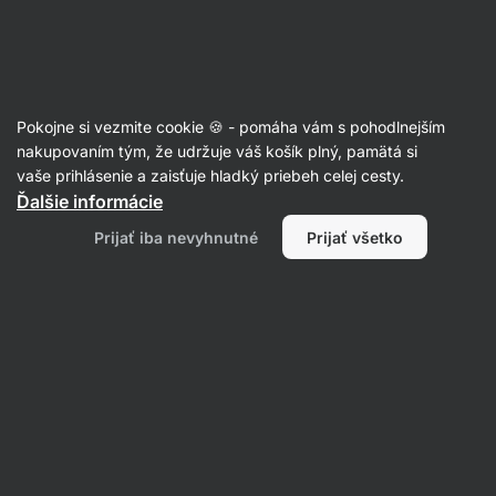
🔥 Nenechaj si ujsť ponuku týždňa a ušetri až 25 %
Skryť
upozornenie
Eshop
Aktin
-
úvodná
Pokojne si vezmite cookie 🍪 - pomáha vám s pohodlnejším
strana
Jednodruhové korenie
nakupovaním tým, že udržuje váš košík plný, pamätá si
vaše prihlásenie a zaisťuje hladký priebeh celej cesty.
Granulovaná cibuľa BIO
⁠–⁠ sladkastá a jemne
Ďalšie informácie
ostrá chuť, z ekologického poľnohospodárstva
Prijať iba nevyhnutné
Prijať všetko
Prečítať 53 recenzií
hodnotenie
87
Zobraziť