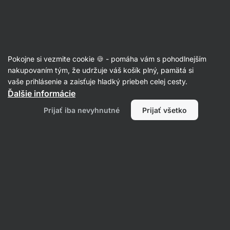
Eshop
Aktin
-
úvodná
strana
Články
Pokojne si vezmite cookie 🍪 - pomáha vám s pohodlnejším
Pityriasis versicolor: čo sú biele
nakupovaním tým, že udržuje váš košík plný, pamätá si
vaše prihlásenie a zaisťuje hladký priebeh celej cesty.
fľaky na koži, ako ich liečiť a
Ďalšie informácie
predchádzať vzniku
Prijať iba nevyhnutné
Prijať všetko
Mgr. Kristýna Kovářová
04. 08. 2023
Zdielať
Komentáre
1
3