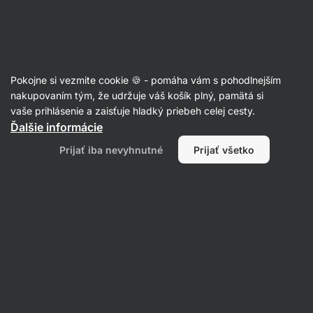
Eshop
Aktin
-
úvodná
strana
Články
Pokojne si vezmite cookie 🍪 - pomáha vám s pohodlnejším
Potravinové intolerancie: prejavy a
nakupovaním tým, že udržuje váš košík plný, pamätá si
vaše prihlásenie a zaisťuje hladký priebeh celej cesty.
typy
Ďalšie informácie
Mgr. Aneta Martinková
25. 01. 2023
Prijať iba nevyhnutné
Prijať všetko
overil/a
RNDr. Tomáš Novotný a Mgr. Kristýna Kovářová
Zdielať
Komentáre
2
6