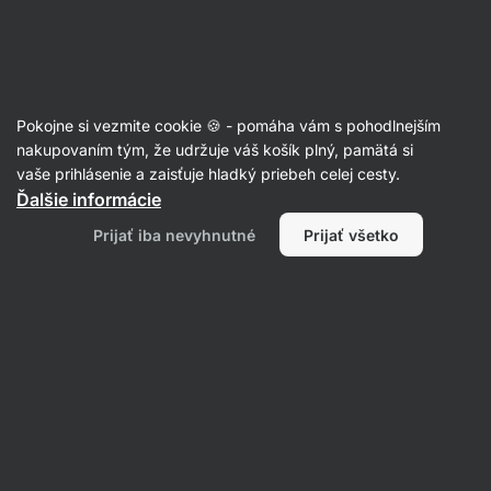
Eshop
Aktin
-
úvodná
strana
Vegánske obedy
Pokojne si vezmite cookie 🍪 - pomáha vám s pohodlnejším
nakupovaním tým, že udržuje váš košík plný, pamätá si
Filtrovať
Radenie
:
Najnovšie
2
vaše prihlásenie a zaisťuje hladký priebeh celej cesty.
Ďalšie informácie
Vegánsky
Prijať iba nevyhnutné
Prijať všetko
tofu
„rezeň“
so
zemiakmi