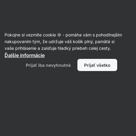
Eshop
Aktin
-
úvodná
strana
Články
Pokojne si vezmite cookie 🍪 - pomáha vám s pohodlnejším
Stres z návratu do školy: Prečo
nakupovaním tým, že udržuje váš košík plný, pamätá si
vaše prihlásenie a zaisťuje hladký priebeh celej cesty.
vzniká a ako ho zvládnuť?
Ďalšie informácie
Mgr. Kristýna Kovářová
12. 09. 2023
Prijať iba nevyhnutné
Prijať všetko
Zdielať
Komentáre
1
3