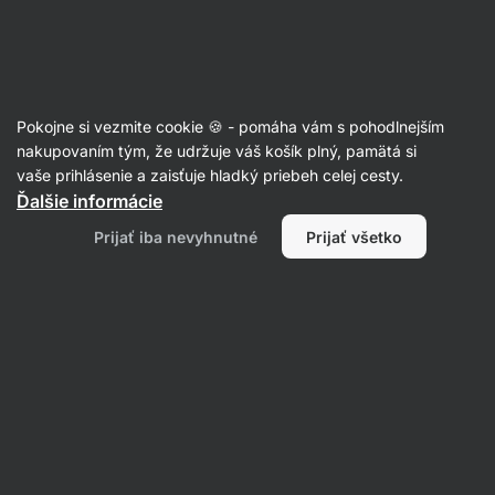
SUMMER SALE ☀️ Objav nové produkty v akcii a ušetri až 30%
Skryť
upozornenie
Eshop
Aktin
-
úvodná
Pokojne si vezmite cookie 🍪 - pomáha vám s pohodlnejším
strana
Cukor
nakupovaním tým, že udržuje váš košík plný, pamätá si
vaše prihlásenie a zaisťuje hladký priebeh celej cesty.
Datľový cukor BIO
⁠–⁠ šetrne spracované
Ďalšie informácie
prírodné sladidlo s karamelovou chuťou
Prijať iba nevyhnutné
Prijať všetko
Prečítať 12 recenzií
hodnotenie
11
Zobraziť