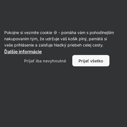
35:49:09
SUMMER SALE ⏰ Posledná šanca ušetriť až 30 %
Skryť
upozornenie
Eshop
Aktin
-
úvodná
Pokojne si vezmite cookie 🍪 - pomáha vám s pohodlnejším
strana
Zmesi na pudingy
nakupovaním tým, že udržuje váš košík plný, pamätá si
vaše prihlásenie a zaisťuje hladký priebeh celej cesty.
Protein Chia Pudding
⁠–⁠ desiata plná kvalitných
Ďalšie informácie
bielkovín, viac ako 50 % obsah chia semienok,
Prijať iba nevyhnutné
Prijať všetko
jednoduchá príprava, sladené trstinovým
cukrom
Prečítať 32 recenzií
hodnotenie
24