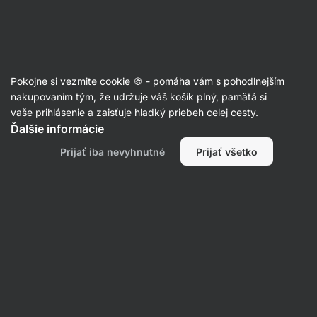
Eshop
Aktin
-
úvodná
strana
Články
Pokojne si vezmite cookie 🍪 - pomáha vám s pohodlnejším
Ako najrýchlejšie schudnúť? 7
nakupovaním tým, že udržuje váš košík plný, pamätá si
vaše prihlásenie a zaisťuje hladký priebeh celej cesty.
otázok, ktoré vás zaujímajú
Ďalšie informácie
Mgr. Kristýna Kovářová
05. 01. 2024
Prijať iba nevyhnutné
Prijať všetko
overil/a
PhDr. Barbora Matějčková
Zdielať
Komentáre
2
6
19