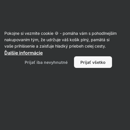
Eshop
Aktin
-
úvodná
strana
Články
Pokojne si vezmite cookie 🍪 - pomáha vám s pohodlnejším
Existuje zdravé množstvo
nakupovaním tým, že udržuje váš košík plný, pamätá si
vaše prihlásenie a zaisťuje hladký priebeh celej cesty.
alkoholu?
Ďalšie informácie
Mgr. Martin Šaier
10. 02. 2023
Prijať iba nevyhnutné
Prijať všetko
overil/a
Markéta Camfrlová, MSc.
Zdielať
Komentáre
4
6