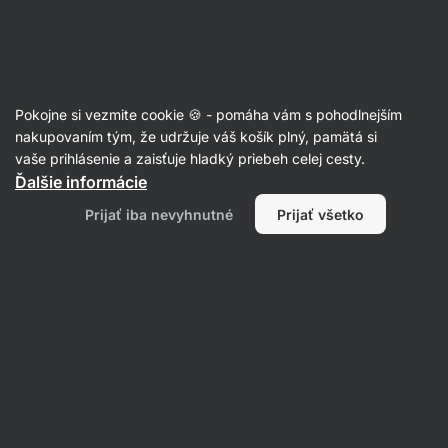
Eshop
Aktin
-
úvodná
strana
Články
Pokojne si vezmite cookie 🍪 - pomáha vám s pohodlnejším
Pravidlo 80/20: zdravá a
nakupovaním tým, že udržuje váš košík plný, pamätá si
vaše prihlásenie a zaisťuje hladký priebeh celej cesty.
udržateľná diéta na celý život
Ďalšie informácie
Ondřej Klein
02. 03. 2022
Prijať iba nevyhnutné
Prijať všetko
Zdielať
Komentáre
12
49
38