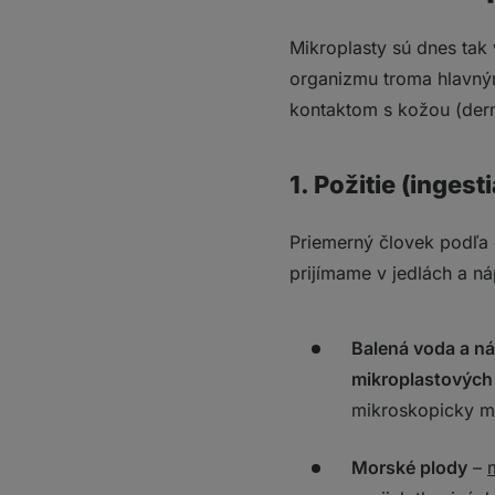
Mikroplasty sú dnes tak 
organizmu troma hlavnými
kontaktom s kožou (derm
1. Požitie (ingesti
Priemerný človek podľ
prijímame v jedlách a n
Balená voda a n
mikroplastových 
mikroskopicky mr
Morské plody
–