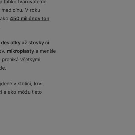
a ľahko tvarovateľné
o medicínu. V roku
c ako
450 miliónov ton
.
 desiatky až stovky či
zv.
mikroplasty
a menšie
é preniká všetkými
de.
jdené v stolici, krvi,
i a ako môžu tieto