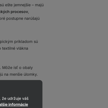
sú ešte jemnejšie – majú
ických procesov
,
oré postupne narúšajú
ypickým príkladom sú
 textilné vlákna
. Môže ísť o obaly
ajú na menšie úlomky.
 že udržuje váš
lšie informácie
h,