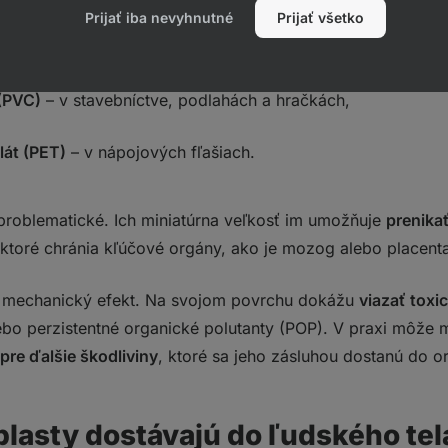
Prijať iba nevyhnutné
Prijať všetko
 napríklad vo výplniach a jednorazových obaloch,
 (PVC)
– v stavebníctve, podlahách a hračkách,
lát (PET)
– v nápojových fľašiach.
problematické. Ich miniatúrna veľkosť im umožňuje
prenika
 ktoré chránia kľúčové orgány, ako je mozog alebo placent
ba mechanický efekt. Na svojom povrchu dokážu
viazať toxic
lebo perzistentné organické polutanty (POP). V praxi môže 
pre ďalšie škodliviny
, ktoré sa jeho zásluhou dostanú do o
plasty dostávajú do ľudského tel