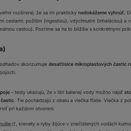
veľmi rozšírené, že sa im prakticky
nedokážeme vyhnúť
. D
 cestami: požitím (ingestiou), vdýchnutím (inhaláciou) a v
álnou cestou). Pozrime sa na to bližšie s konkrétnymi prík
a)
a odhadov skonzumuje
desaťtisíce mikroplastových častíc 
ápojoch:
ápoje
– testy ukazujú, že v litri balenej vody možno nájsť
sto
častíc
. Tie pochádzajú z obalu a viečka fľaše. Viečka z p
viť pri každom otvorení.
mušle
, krevety a ryby žijúce v znečistených vodách kumu