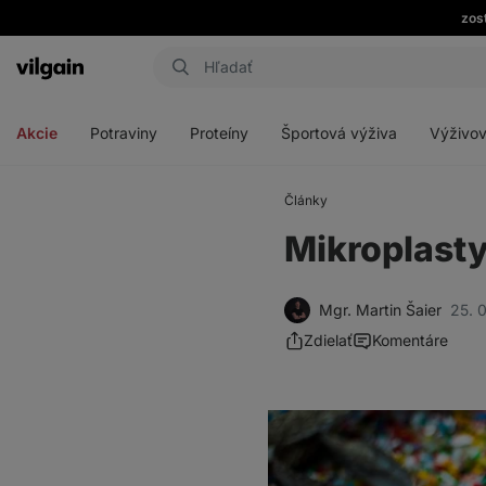
zos
Eshop
Aktin
-
Otvoriť
Otvoriť
Otvoriť
Otvoriť
úvodná
menu
menu
menu
menu
strana
Akcie
Potraviny
Proteíny
Športová výživa
Výživov
Články
Mikroplasty
Mgr. Martin Šaier
25. 
Zdielať
Komentáre