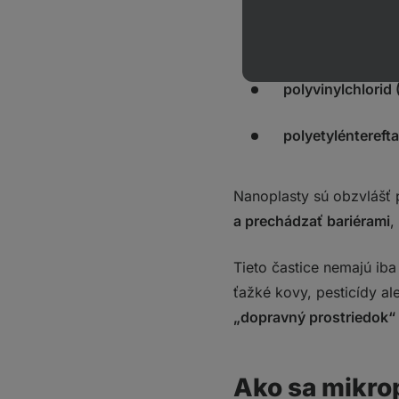
polystyrén (PS)
–
polyvinylchlorid
polyetylénterefta
Nanoplasty sú obzvlášť 
a prechádzať bariérami
,
Tieto častice nemajú i
ťažké kovy, pesticídy a
„dopravný prostriedok“ 
Ako sa mikro