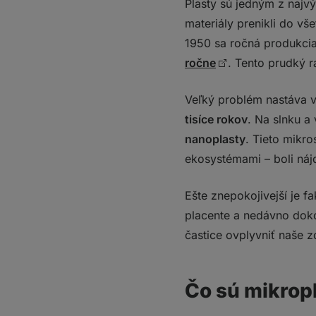
Plasty sú jedným z najvý
Prirodzené vylučo
materiály prenikli do vš
Potenie a detoxiká
1950 sa ročná produkci
Podpora črevnej b
ročne
Antioxidanty ako 
. Tento prudký r
Darovanie krvi al
Ako obmedziť mikropl
Veľký problém nastáva vo
tisíce rokov
. Na slnku a
1. Pitná voda a ná
nanoplasty
2. Potraviny a var
. Tieto mikro
3. Oblečenie a text
ekosystémami – boli náj
4. Domácnosť a o
5. Plastové výrobk
Ešte znepokojivejší je fa
6. Podpora cirkul
placente a nedávno doko
Čo si z toho odnie
častice ovplyvniť naše z
Čo sú mikrop