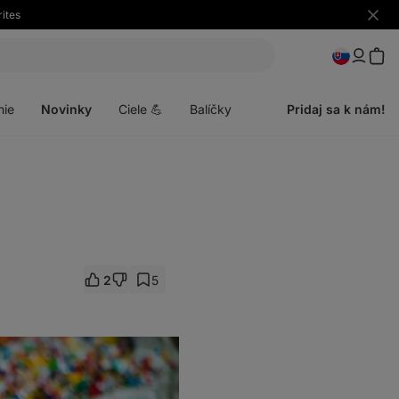
ites
Skryť
upozo
Otvoriť
menu
nie
Novinky
Ciele 💪
Balíčky
Pridaj sa k nám!
2
5