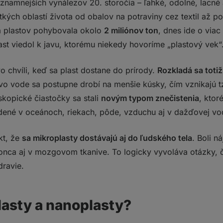
znamnejších vynálezov 20. storočia – ľahké, odolné, lacné 
vanie
etkých oblastí života od obalov na potraviny cez textil až p
cia prísad
a plastov pohybovala okolo
2 miliónov ton
, dnes ide o via
ariéry a mikrobiómu
prevencia oxidačného stresu
ast viedol k javu, ktorému niekedy hovoríme „plastový vek“
ebo plazmy
asty nielen pri stravovaní?
 chvíli, keď sa plast dostane do prírody.
Rozkladá sa totiž
 vo vode sa postupne drobí na menšie kúsky, čím vznikajú t
poje
enie
skopické čiastočky sa stali
novým typom znečistenia
, ktor
ílie
dené v oceánoch, riekach, pôde, vzduchu aj v dažďovej vo
vzdušie
y a certifikácia
kt, že
sa mikroplasty dostávajú aj do ľudského tela
. Boli ná
árnej ekonomiky
nca aj v mozgovom tkanive. To logicky vyvoláva otázky, č
sť?
dravie.
lasty a nanoplasty?