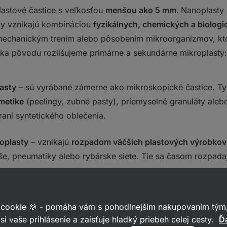
lastové častice s veľkosťou
menšou ako 5 mm.
Nanoplasty 
py vznikajú kombináciou
fyzikálnych, chemických a biolog
 mechanickým trením alebo pôsobením mikroorganizmov, kt
iska pôvodu rozlišujeme primárne a sekundárne mikroplasty:
asty
– sú vyrábané zámerne ako mikroskopické častice. T
metike
(peelingy, zubné pasty), priemyselné granuláty alebo
raní syntetického oblečenia.
oplasty
– vznikajú
rozpadom väčších plastových výrobkov
aše, pneumatiky alebo rybárske siete. Tie sa časom rozpad
dzi najčastejšie polyméry v mikroplastoch patria:
 cookie 🍪 - pomáha vám s pohodlnejším nakupovaním tým,
si vaše prihlásenie a zaisťuje hladký priebeh celej cesty.
Ďa
a polypropylén (PP)
– bežné v obaloch a plastových vreckác