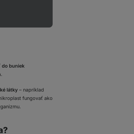
ť do buniek
a.
ké látky
– napríklad
mikroplast fungovať ako
rganizmu.
a?