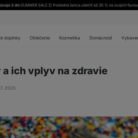
távajú 3 dni
SUMMER SALE ⏰ Posledná šanca ušetriť až 30 % na svojich favour
Otvoriť
Otvoriť
Otvoriť
Otvoriť
menu
menu
menu
menu
é doplnky
Oblečenie
Kozmetika
Domácnosť
Vybave
 a ich vplyv na zdravie
07. 2025