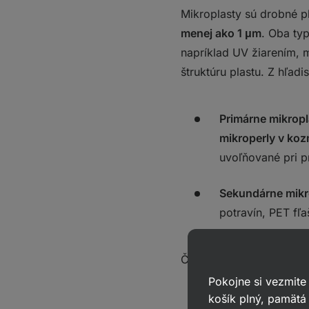
Mikroplasty sú drobné p
menej ako 1 μm
. Oba ty
napríklad UV žiarením,
štruktúru plastu. Z hľad
Primárne mikropl
mikroperly v koz
uvoľňované pri p
Sekundárne mikr
potravín, PET fľ
Čo sa týka materiálu, me
Pokojne si vezmite
košík plný, pamätá 
polyetylén (PE) 