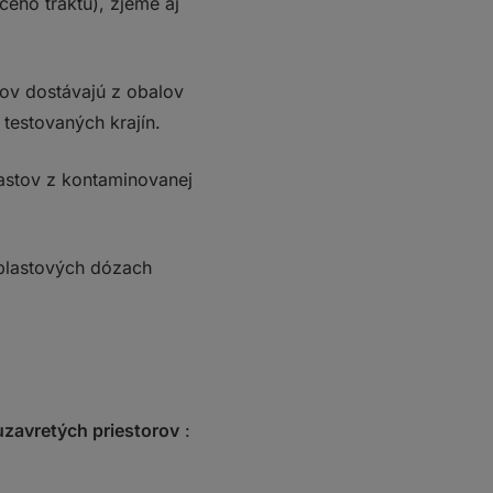
ceho traktu), zjeme aj
nov dostávajú z obalov
testovaných krajín.
astov z kontaminovanej
 plastových dózach
uzavretých priestorov
: