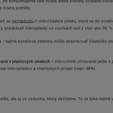
h. Ak konzumujeme celé mušle alebo krevety (vrátane trávia
é zviera prehltlo.
oli sa
nachádzajú
mikročastice plastu, ktoré sa do oceá
y preukázali mikroplasty vo vzorkách soli z viac ako 90 % 
a
- najmä koreňová zelenina môže absorbovať čiastočky pl
.
vané v plastových obaloch
– mikrovlnné ohrievanie jedla v
nie mikroplastov a chemických prísad (napr. BPA).
 jedle, ale aj vo vzduchu, ktorý dýchame. To sa týka najmä