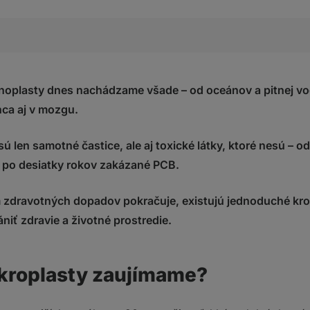
sty zaujímame?
nanoplasty?
noplasty dnes nachádzame všade – od oceánov a pitnej vo
ostávajú do ľudského tela?
ca aj v mozgu.
)
ú len samotné častice, ale aj toxické látky, ktoré nesú – 
kt
ž po desiatky rokov zakázané PCB.
romadia v tele?
ich možné riziká
 zdravotných dopadov pokračuje, existujú jednoduché krok
niť zdravie a životné prostredie.
nosiče” toxických látok
dajú veľmi pomaly
é riziká mikroplastov
ikroplasty zaujímame?
uje za potenciálne riziko u ľudí?
anie mikroplastov z tela?