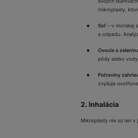
svojich tkanivác
mikroplasty, ktor
Soľ
– v morskej s
a odpadu. Analýz
Ovocie a zelenin
pôdy alebo vody
Potraviny zahrie
zvyšuje uvoľňova
2. Inhalácia
Mikroplasty nie sú len v