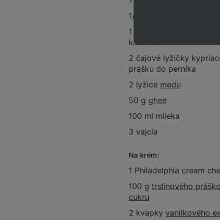
75 g
trstinového cukru
1/2 čajové lyžičky
škori
1 čajová lyžička perník
korenia
2 čajové lyžičky kypria
prášku do perníka
2 lyžice
medu
50 g
ghee
100 ml mlieka
3 vajcia
Na krém:
1 Philadelphia cream ch
100 g
trstinového prášk
cukru
2 kvapky
vanilkového ex