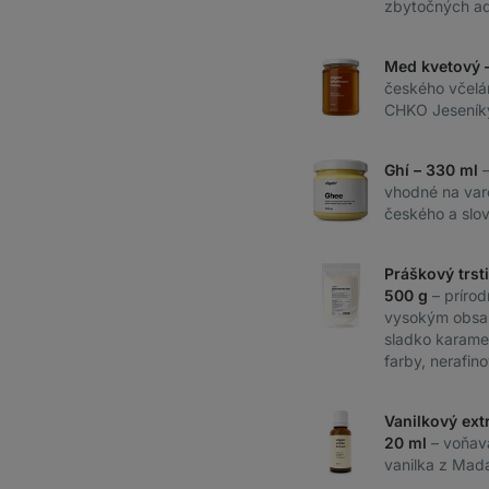
zbytočných ad
Med kvetový 
českého včelár
CHKO Jeseník
Ghí – 330 ml
vhodné na var
českého a slo
Práškový trst
500 g
– prírod
vysokým obsa
sladko karamel
farby, nerafin
Vanilkový ext
20 ml
– voňav
vanilka z Mad