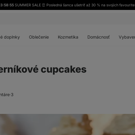
13:58:53
SUMMER SALE ⏰ Posledná šanca ušetriť až 30 % na svojich favourite
Otvoriť
Otvoriť
Otvoriť
Otvoriť
menu
menu
menu
menu
é doplnky
Oblečenie
Kozmetika
Domácnosť
Vybave
erníkové cupcakes
ntáre
3