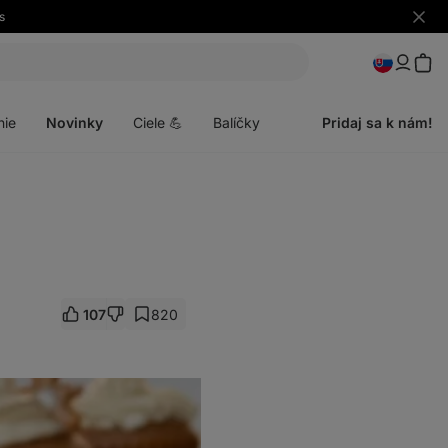
s
Skryť
upozo
Otvoriť
menu
nie
Novinky
Ciele 💪
Balíčky
Pridaj sa k nám!
107
820