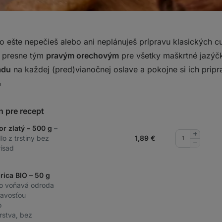
 ešte nepečieš alebo ani neplánuješ prípravu klasických cu
 presne tým
pravým orechovým
pre všetky maškrtné jazýč
ádu
na každej (pred)vianočnej oslave a pokojne si ich prip

n pre recept
or zlatý – 500 g
–
Pridať
lo z trstiny bez
1,89
€
množstv
Odobrať
ísad
množstv
rica BIO – 50 g
ko voňavá odroda
ľavosťou
o
stva, bez