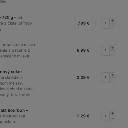
itív
– 720 g
– od
Pridať
a z čistej prírody
7,99
€
množstv
Odobrať
y
množstv
– prepustené maslo
Pridať
enie a pečenie z
8,99
€
množstv
Odobrať
venského mlieka
množstv
inový cukor –
Pridať
né sladidlo s
2,09
€
množstv
Odobrať
hom melasy,
množstv
ovej chuti a zlatej
ovaný, bez farbív
rakt Bourbon –
Pridať
á bourbonská
11,29
€
množstv
Odobrať
agaskaru
množstv