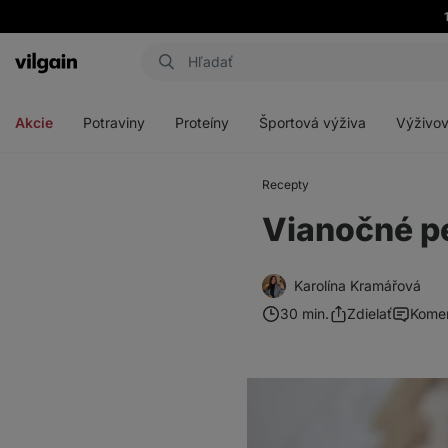
Eshop
Aktin
-
Otvoriť
Otvoriť
Otvoriť
Otvoriť
úvodná
menu
menu
menu
menu
strana
Akcie
Potraviny
Proteíny
Športová výživa
Výživov
Recepty
Vianočné p
Karolína Kramářová
30 min.
Zdielať
Kome