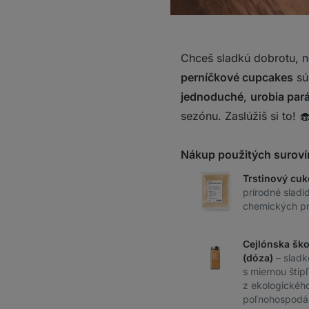
Chceš sladkú dobrotu, no
perníčkové cupcakes
sú
jednoduché
,
urobia par
sezónu. Zaslúžiš si to! 
Nákup použitých suroví
Trstinový cuk
prírodné sladid
chemických pr
Cejlónska ško
(dóza)
– slad
s miernou štip
z ekologickéh
poľnohospodár