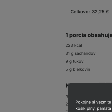
Celkovo:
32,25
€
1 porcia obsahuj
223 kcal
31 g sacharidov
9 g tukov
5 g bielkovín
Na 12 porcií
Na cesto:
Pokojne si vezmite
200 g špaldovej múky
košík plný, pamätá 