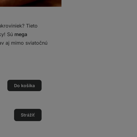
kroviniek? Tieto
ky! Sú
mega
rav aj mimo sviatočnú
Do košíka
o
o
Strážiť