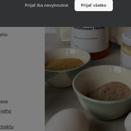
Prijať iba nevyhnutné
Prijať všetko
ce
ového
ceho
eese
ového
traktu