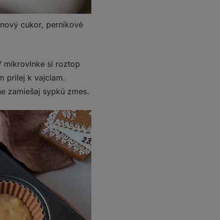
inový cukor, perníkové
V mikrovlnke si roztop
 prilej k vajciam.
ne zamiešaj sypkú zmes.