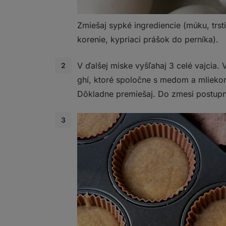
Zmiešaj sypké ingrediencie (múku, trst
korenie, kypriaci prášok do perníka).
V ďalšej miske vyšľahaj 3 celé vajcia. 
ghí, ktoré spoločne s medom a mliekom
Dôkladne premiešaj. Do zmesi postup