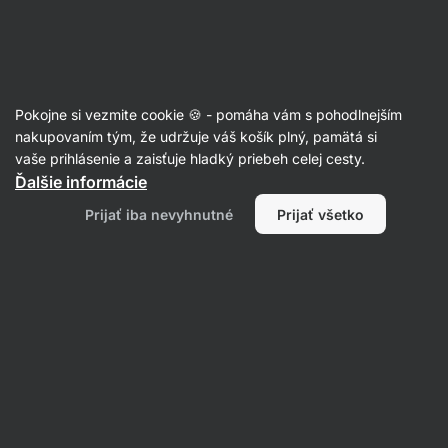
Eshop
Aktin
-
úvodná
strana
Články
Pokojne si vezmite cookie 🍪 - pomáha vám s pohodlnejším
Strata motivácie či nechuť k
nakupovaním tým, že udržuje váš košík plný, pamätá si
vaše prihlásenie a zaisťuje hladký priebeh celej cesty.
tréningu? 5 tipov, ako riešiť bežné
Ďalšie informácie
problémy s cvičením
Prijať iba nevyhnutné
Prijať všetko
Erika Zajacová
17. 03. 2021
Zdielať
Komentáre
2
15
9