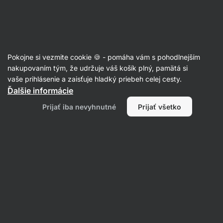
Eshop
Aktin
-
úvodná
strana
Recepty
Pokojne si vezmite cookie 🍪 - pomáha vám s pohodlnejším
Šalát s pečenými gnocchi a
nakupovaním tým, že udržuje váš košík plný, pamätá si
vaše prihlásenie a zaisťuje hladký priebeh celej cesty.
slaninou
Ďalšie informácie
Eliška Lossmannová
Prijať iba nevyhnutné
Prijať všetko
30 min.
Zdielať
Komentáre
1
40
602