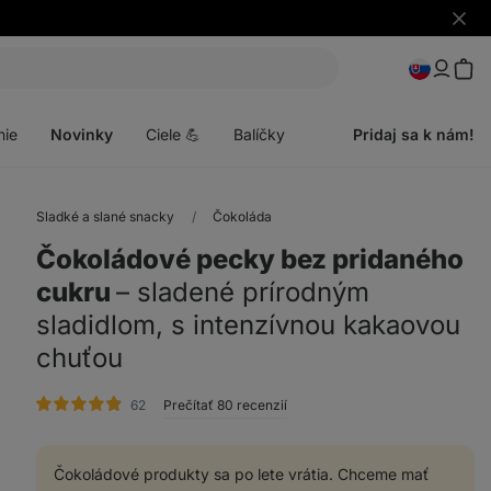
Skryť
upozo
Otvoriť
menu
nie
Novinky
Ciele 💪
Balíčky
Pridaj sa k nám!
Sladké a slané snacky
Čokoláda
Čokoládové pecky bez pridaného
cukru
⁠–⁠ sladené prírodným
sladidlom, s intenzívnou kakaovou
chuťou
hodnotenie
62
Prečítať 80 recenzií
Čokoládové produkty sa po lete vrátia. Chceme mať