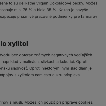
sne to sú delikátne Vilgain Čokoládové pecky. Môžeš
obsahuje min. 75 % a biela 35 %. Kakao je navyše
zabezpečuje priaznivé pracovné podmienky pre farmárov
o xylitol
 pôvodu bez doteraz známych negatívnych vedľajších
 napríklad v malinách, slivkách a kukurici. Oproti
vnakú sladivosť. Oproti niektorým iným sladidlám je
ápojov s xylitolom namiesto cukru prispieva
nov a müsli. Môžeš ich použiť pri príprave cookies,