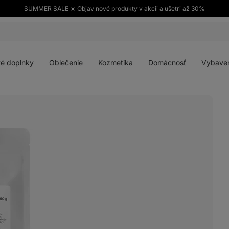
SUMMER SALE ☀️ Objav nové produkty v akcii a ušetri až 30%
Otvoriť
Otvoriť
Otvoriť
Otvoriť
menu
menu
menu
menu
é doplnky
Oblečenie
Kozmetika
Domácnosť
Vybave