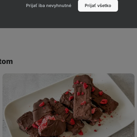
Prijať iba nevyhnutné
Prijať všetko
ktom
Nepečené
malinové
sušienky
s
kokosom