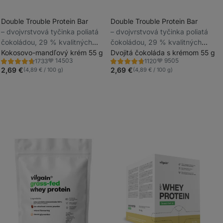
Double Trouble Protein Bar
Double Trouble Protein Bar
⁠–⁠ dvojvrstvová tyčinka poliatá
⁠–⁠ dvojvrstvová tyčinka poliatá
_
čokoládou, 29 % kvalitných
čokoládou, 29 % kvalitných
_
bielkovín, bez konzervantov a
Kokosovo-mandľový krém 55 g
bielkovín, bez konzervantov a
Dvojitá čokoláda s krémom 55 g
14503
9505
1733
1120
farbív
farbív
Hodnotenie
Hodnotenie
Obľúbené
Obľúbené
4.7/5,
4.7/5,
2,69 €
2,69 €
(4,89 € / 100 g)
(4,89 € / 100 g)
1733
1120
recenzií
recenzií