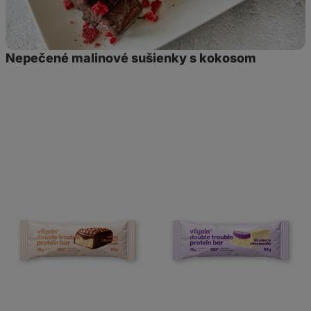
Nepečené malinové sušienky s kokosom