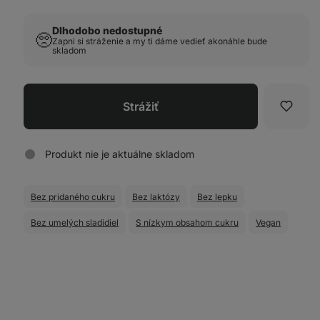
Dlhodobo nedostupné
🥺
Zapni si stráženie a my ti dáme vedieť akonáhle bude
skladom
Strážiť
Obľúb
Produkt nie je aktuálne skladom
Bez pridaného cukru
Bez laktózy
Bez lepku
Bez umelých sladidiel
S nízkym obsahom cukru
Vegan