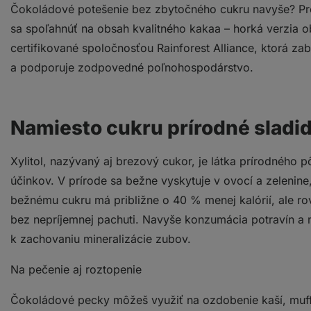
Čokoládové potešenie bez zbytočného cukru navyše? Pre
sa spoľahnúť na obsah kvalitného kakaa – horká verzia 
certifikované spoločnosťou Rainforest Alliance, ktorá 
a podporuje zodpovedné poľnohospodárstvo.
Namiesto cukru prírodné sladidl
Xylitol, nazývaný aj brezový cukor, je látka prírodného
účinkov. V prírode sa bežne vyskytuje v ovocí a zelenine,
bežnému cukru má približne o 40 % menej kalórií, ale ro
bez nepríjemnej pachuti. Navyše konzumácia potravín a n
k zachovaniu mineralizácie zubov.
Na pečenie aj roztopenie
Čokoládové pecky môžeš využiť na ozdobenie kaší, muffi