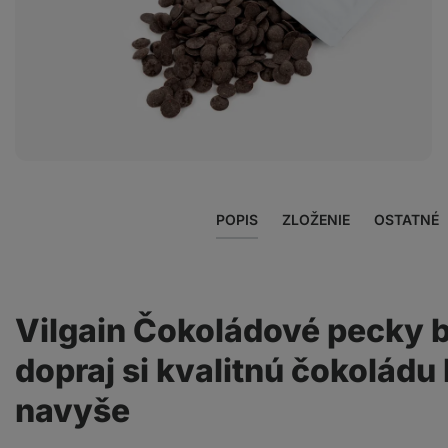
Zobraziť
fotku
7
v galérii
POPIS
ZLOŽENIE
OSTATNÉ
Vilgain Čokoládové pecky b
dopraj si kvalitnú čokolád
navyše