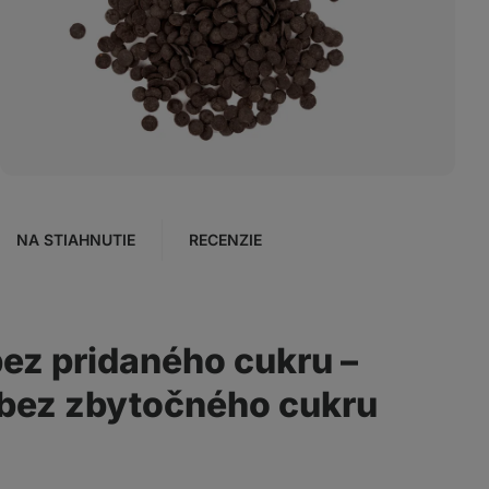
Zobraziť
fotku
8
v galérii
NA STIAHNUTIE
RECENZIE
ez pridaného cukru –
u bez zbytočného cukru