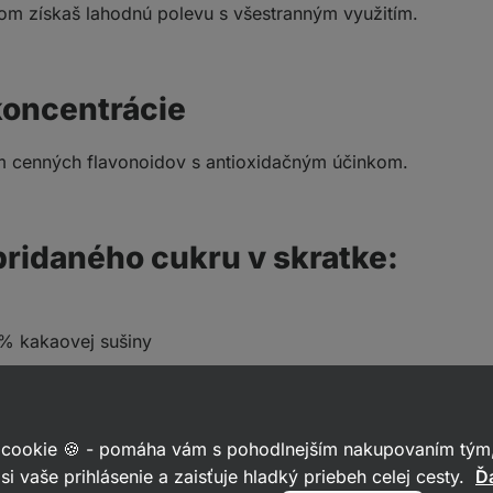
tom získaš lahodnú polevu s všestranným využitím.
koncentrácie
om cenných flavonoidov s antioxidačným účinkom.
pridaného cukru v skratke:
 % kakaovej sušiny
sov
ápojov alebo pečenia
 cookie 🍪 - pomáha vám s pohodlnejším nakupovaním tým,
si vaše prihlásenie a zaisťuje hladký priebeh celej cesty.
Ďa