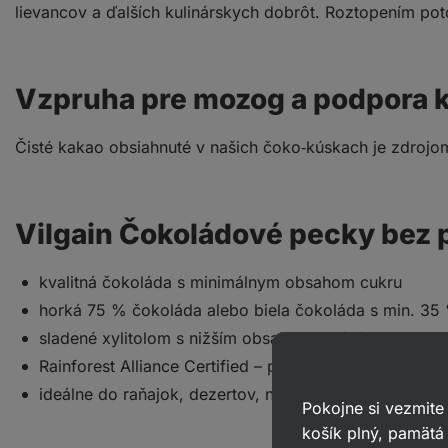
lievancov a ďalších kulinárskych dobrôt. Roztopením po
Vzpruha pre mozog a podpora 
Čisté kakao obsiahnuté v našich čoko‑kúskach je zdroj
Vilgain Čokoládové pecky bez 
kvalitná čokoláda s minimálnym obsahom cukru
horká 75 % čokoláda alebo biela čokoláda s min. 35
sladené xylitolom s nižším obsahom kalórií
Rainforest Alliance Certified – podpora farmárov aj le
ideálne do raňajok, dezertov, na prípravu horúcich n
Pokojne si vezmite
košík plný, pamätá 