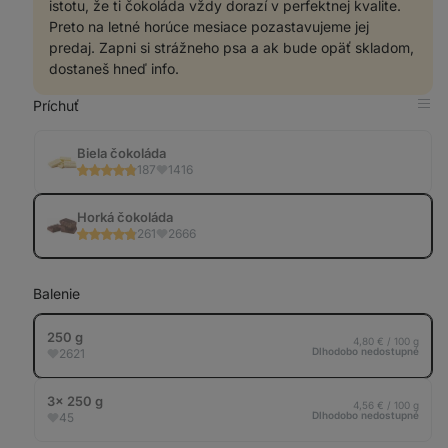
istotu, že ti čokoláda vždy dorazí v perfektnej kvalite.
Preto na letné horúce mesiace pozastavujeme jej
predaj. Zapni si strážneho psa a ak bude opäť skladom,
dostaneš hneď info.
Príchuť
Zob
v
tab
Biela čokoláda
187
1416
Horká čokoláda
261
2666
Balenie
250 g
4,80 € / 100 g
Dlhodobo nedostupné
2621
3× 250 g
4,56 € / 100 g
Dlhodobo nedostupné
45