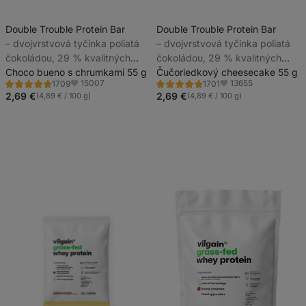
Double Trouble Protein Bar
Double Trouble Protein Bar
⁠–⁠ dvojvrstvová tyčinka poliatá
⁠–⁠ dvojvrstvová tyčinka poliatá
čokoládou, 29 % kvalitných
čokoládou, 29 % kvalitných
bielkovín, bez konzervantov a
Choco bueno s chrumkami 55 g
bielkovín, bez konzervantov a
Čučoriedkový cheesecake 55 g
15007
13655
1709
1701
farbív
farbív
Hodnotenie
Hodnotenie
Obľúbené
Obľúbené
4.6/5,
4.7/5,
2,69 €
2,69 €
(4,89 € / 100 g)
(4,89 € / 100 g)
1709
1701
recenzií
recenzií