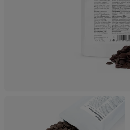
Zobraziť
fotku
3
v galérii