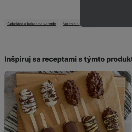
Čokoláda a kakao na varenie
Varenie a pečenie
Inšpiruj sa receptami s týmto produ
Krémové
nanuky
z
datlí