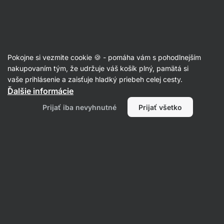
Eshop
Aktin
-
úvodná
strana
Bez pridaného cukru
Pokojne si vezmite cookie 🍪 - pomáha vám s pohodlnejším
nakupovaním tým, že udržuje váš košík plný, pamätá si
vaše prihlásenie a zaisťuje hladký priebeh celej cesty.
Filtrovať
Ďalšie informácie
Prijať iba nevyhnutné
Prijať všetko
Produktov:
515
Radenie
:
Predvolené