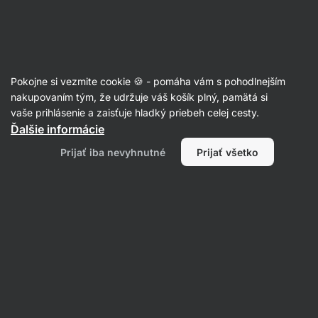
08:28:14
SUMMER SALE ⏰ Posledná šanca ušetriť až 30 %
Skryť
upozornenie
Eshop
Aktin
-
úvodná
Pokojne si vezmite cookie 🍪 - pomáha vám s pohodlnejším
strana
Pistácie
nakupovaním tým, že udržuje váš košík plný, pamätá si
vaše prihlásenie a zaisťuje hladký priebeh celej cesty.
Pistácie
⁠–⁠ šetrne spracované orechy
Ďalšie informácie
z Kalifornie, výživné a bohaté na vlákninu
Prijať iba nevyhnutné
Prijať všetko
a nenasýtené tuky
Prečítať 25 recenzií
hodnotenie
18