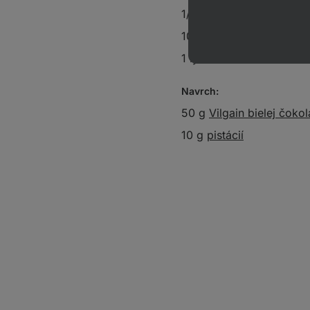
1/2 vanilkového struku
100 g čučoriedok
1 lyžica
čakankového si
Navrch:
50 g
Vilgain bielej čoko
10 g
pistácií