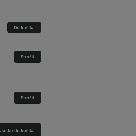
Do košíka
o
o
Strážiť
Strážiť
 všetko do košíka