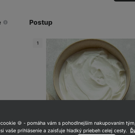
e
Postup
ckeho
 cookie 🍪 - pomáha vám s pohodlnejším nakupovaním tým,
si vaše prihlásenie a zaisťuje hladký priebeh celej cesty.
Ďa
nu