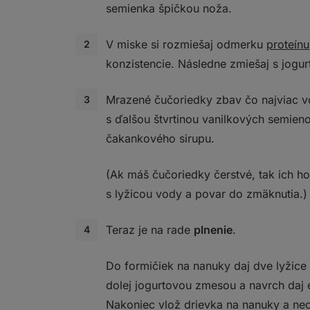
semienka špičkou noža.
V miske si rozmiešaj odmerku
proteínu
konzistencie. Následne zmiešaj s jogur
Mrazené čučoriedky zbav čo najviac v
s ďalšou štvrtinou vanilkových semieno
čakankového sirupu.
(Ak máš čučoriedky čerstvé, tak ich h
s lyžicou vody a povar do zmäknutia.)
Teraz je na rade
plnenie
.
Do formičiek na nanuky daj dve lyžice
dolej jogurtovou zmesou a navrch daj 
Nakoniec vlož drievka na nanuky a nec