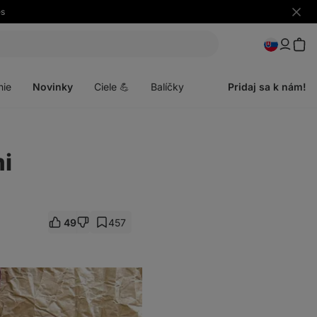
es
Skryť
upozo
Otvoriť
menu
nie
Novinky
Ciele 💪
Balíčky
Pridaj sa k nám!
i
49
457