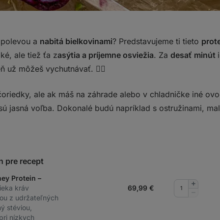
 polevou a
nabitá bielkovinami
? Predstavujeme ti tieto
prot
ké, ale tiež ťa z
asýtia a príjemne osviežia
. Za
desať minút
ň už môžeš vychutnávať. 👌🏻
čoriedky, ale ak máš na záhrade alebo v chladničke iné ovo
 sú jasná voľba. Dokonalé budú napríklad s ostružinami, ma
n pre recept
ey Protein –
Pridať
lieka kráv
69,99
€
množstv
Odobrať
ou z udržateľných
množstv
ý stéviou,
 pri nízkych