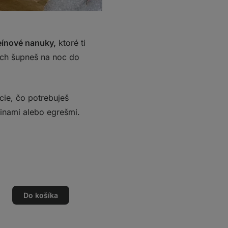
eínové nanuky,
ktoré ti
ich šupneš na noc do
cie, čo potrebuješ
linami alebo egrešmi.
Do košíka
o
o