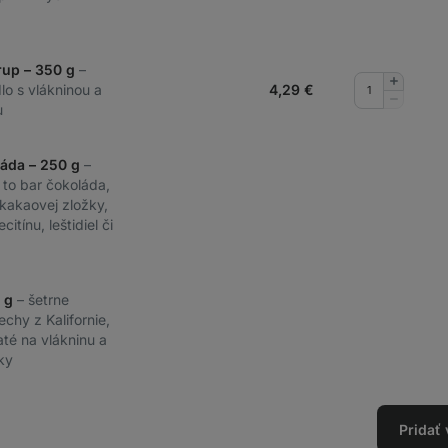
rup – 350 g
–
Pridať
lo s vlákninou a
4,29
€
množstv
Odobrať
u
množstv
áda – 250 g
–
 to bar čokoláda,
kakaovej zložky,
itínu, leštidiel či
0 g
– šetrne
chy z Kalifornie,
té na vlákninu a
ky
Pridať