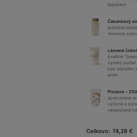
teplotách
Čakankový si
prírodné sladid
minimom cukr
Lámaná čokol
kvalitné "bean
vysoký podiel 
bez sójového lec
aróm
Pistácie – 25
spracované ore
výživné a boha
nenasýtené tu
Celkovo:
74,28
€