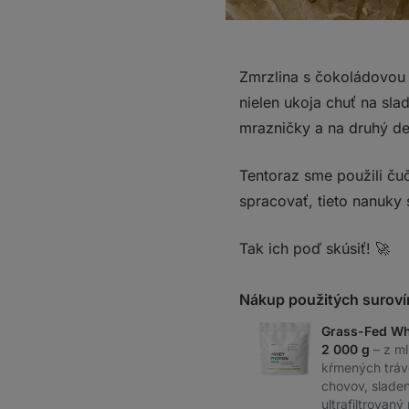
Zmrzlina s čokoládovou
nielen ukoja chuť na slad
mrazničky a na druhý de
Tentoraz sme použili ču
spracovať, tieto nanuky
Tak ich poď skúsiť! 🚀
Nákup použitých suroví
Grass-Fed Wh
2 000 g
– z m
kŕmených tráv
chovov, sladen
ultrafiltrovaný