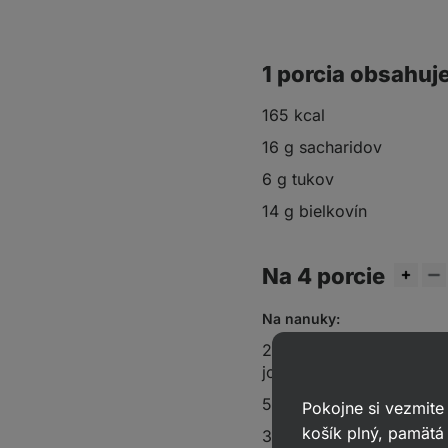
1 porcia obsahuj
165 kcal
16 g sacharidov
6 g tukov
14 g bielkovín
Na 4 porcie
Na nanuky:
250 g odtučneného gré
jogurtu
50 ml mlieka
Pokojne si vezmite
košík plný, pamätá 
30 g
vanilkového proteí