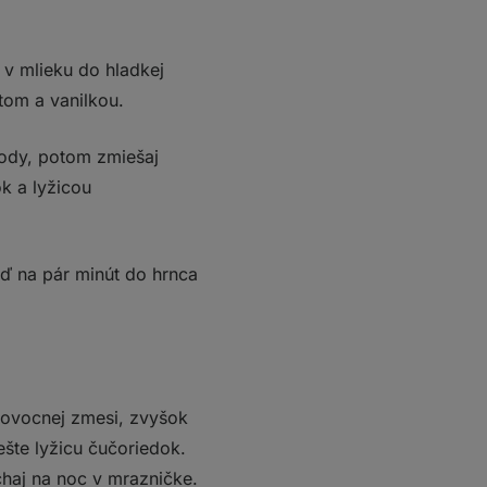
v mlieku do hladkej
tom a vanilkou.
ody, potom zmiešaj
k a lyžicou
oď na pár minút do hrnca
 ovocnej zmesi, zvyšok
ešte lyžicu čučoriedok.
haj na noc v mrazničke.