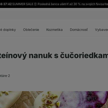
6:37:40
SUMMER SALE ⏰ Posledná šanca ušetriť až 30 % na svojich favourit
Otvoriť
Otvoriť
Otvoriť
Otvoriť
menu
menu
menu
menu
é doplnky
Oblečenie
Kozmetika
Domácnosť
Vybave
teínový nanuk s čučoriedkam
táre
2