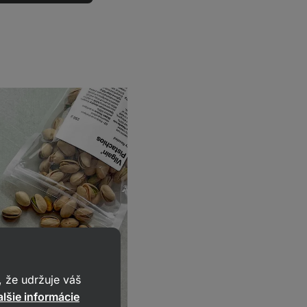
 že udržuje váš
lšie informácie