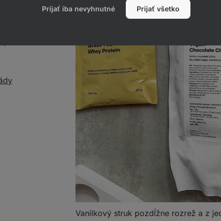
Prijať iba nevyhnutné
Prijať všetko
rupu
lády
Vanilkový struk pozdĺžne rozrež a z jed