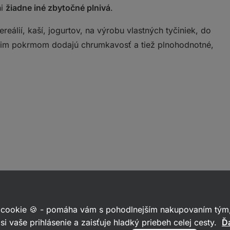
ni
žiadne iné zbytočné plnivá
.
reálií, kaší, jogurtov, na výrobu vlastných tyčiniek, do
vojim pokrmom dodajú chrumkavosť a tiež plnohodnotné,
 cookie 🍪 - pomáha vám s pohodlnejším nakupovaním tým,
si vaše prihlásenie a zaisťuje hladký priebeh celej cesty.
Ďa