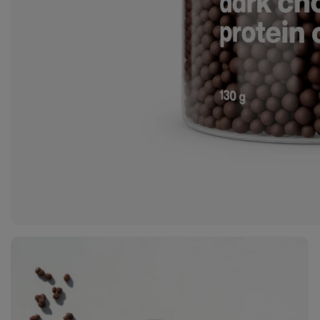
Zobraziť
fotku
2
v galérii