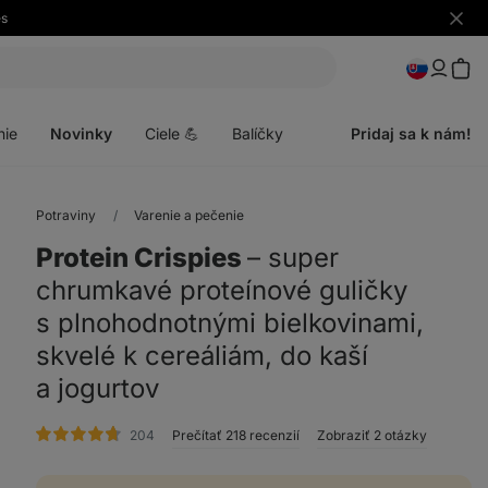
es
Skryť
upozo
Otvoriť
menu
nie
Novinky
Ciele 💪
Balíčky
Pridaj sa k nám!
Potraviny
Varenie a pečenie
Protein Crispies
⁠–⁠ super
chrumkavé proteínové guličky
s plnohodnotnými bielkovinami,
skvelé k cereáliám, do kaší
a jogurtov
hodnotenie
204
Prečítať 218 recenzií
Zobraziť 2 otázky