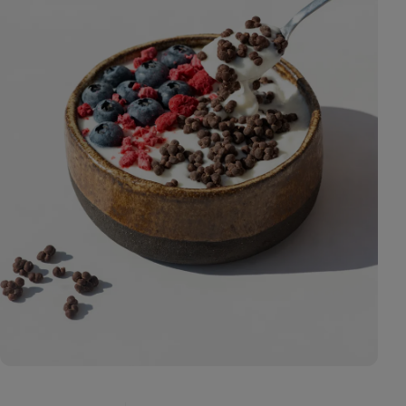
Zobraziť
fotku
4
v galérii