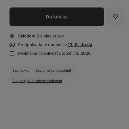
Do košíka
Obľúb
Skladom 5
a viac kusov
Zobraziť
Predpokladané doručenie
12. 8. streda
informácie
Minimálna trvanlivosť do:
24. 10. 2026
o doručení:
Bez lepku
Bez umelých sladidiel
S vysokým obsahom bielkovín