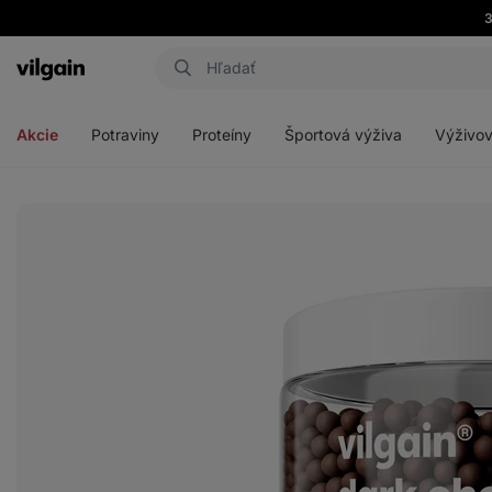
Eshop
Aktin
-
Otvoriť
Otvoriť
Otvoriť
Otvoriť
úvodná
menu
menu
menu
menu
strana
Akcie
Potraviny
Proteíny
Športová výživa
Výživov