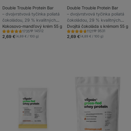
Double Trouble Protein Bar
Double Trouble Protein Bar
⁠–⁠ dvojvrstvová tyčinka poliatá
⁠–⁠ dvojvrstvová tyčinka poliatá
čokoládou, 29 % kvalitných
čokoládou, 29 % kvalitných
bielkovín, bez konzervantov a
Kokosovo-mandľový krém 55 g
bielkovín, bez konzervantov a
Dvojitá čokoláda s krémom 55 g
14512
9531
1735
1121
farbív
farbív
Hodnotenie
Hodnotenie
Obľúbené
Obľúbené
4.7/5,
4.7/5,
2,69 €
2,69 €
(4,89 € / 100 g)
(4,89 € / 100 g)
1735
1121
recenzií
recenzií