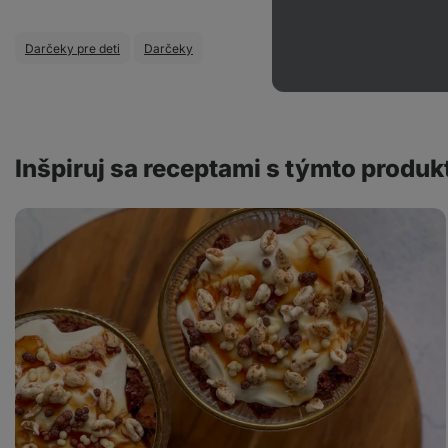
Darčeky pre deti
Darčeky
Inšpiruj sa receptami s týmto produ
Čokoládový
pohár
s
chrumkavou
posýpkou