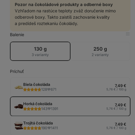
Pozor na čokoládové produkty a odberné boxy
Vzhľadom na rastúce teploty zváž doručenie mimo
odberové boxy. Takto zaistíš zachovanie kvality
a predídeš roztekaniu čokolády.
Balenie
Zob
v
tab
130 g
250 g
3 varianty
2 varianty
Príchuť
Biela čokoláda
7,49 €
128
671
5,76 € / 100 g
Horká čokoláda
7,49 €
143
1391
5,76 € / 100 g
Trojitá čokoláda
7,49 €
190
1411
5,76 € / 100 g