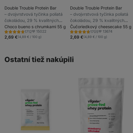
Double Trouble Protein Bar
Double Trouble Protein Bar
⁠–⁠ dvojvrstvová tyčinka poliatá
⁠–⁠ dvojvrstvová tyčinka poliatá
čokoládou, 29 % kvalitných
čokoládou, 29 % kvalitných
bielkovín, bez konzervantov a
Choco bueno s chrumkami 55 g
bielkovín, bez konzervantov a
Čučoriedkový cheesecake 55 g
15022
13674
1712
1705
farbív
farbív
Hodnotenie
Hodnotenie
Obľúbené
Obľúbené
4.6/5,
4.7/5,
2,69 €
2,69 €
(4,89 € / 100 g)
(4,89 € / 100 g)
1712
1705
recenzií
recenzií
Ostatní tiež nakúpili