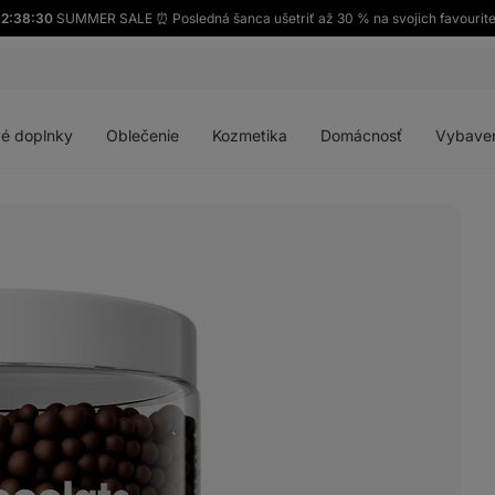
32:38:29
SUMMER SALE ⏰ Posledná šanca ušetriť až 30 % na svojich favourit
Otvoriť
Otvoriť
Otvoriť
Otvoriť
menu
menu
menu
menu
é doplnky
Oblečenie
Kozmetika
Domácnosť
Vybave