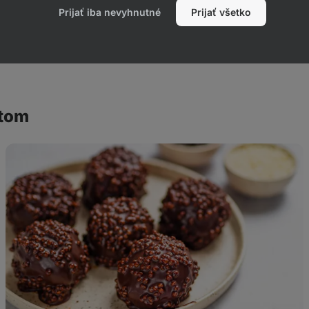
Prijať iba nevyhnutné
Prijať všetko
ktom
Proteínové
ovsené
guľôčky
v
čokoláde