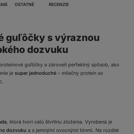
NIE
OSTATNÉ
RECENZIE
vé guľôčky s výraznou
rpkého dozvuku
proteínové guľôčky a zároveň perfektný spôsob, ako
enie je
super jednoduché
– mliečny proteín so
c.
áda
, ktorá tvorí celú štvrtinu zloženia. Vyrobená je
ého dozvuku
a s jemnými ovocnými tónmi. Na rozdiel