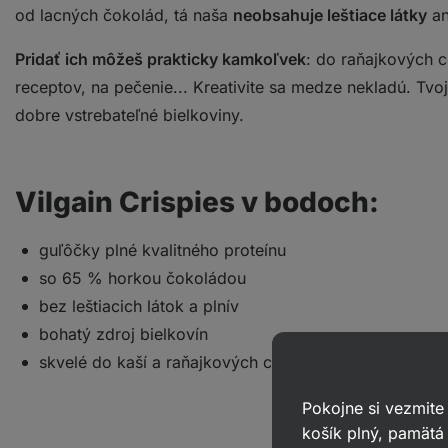
od lacných čokolád, tá naša
neobsahuje leštiace látky
a
Pridať ich môžeš prakticky kamkoľvek
: do raňajkových ce
receptov, na pečenie... Kreativite sa medze nekladú. T
dobre vstrebateľné bielkoviny.
Vilgain Crispies v bodoch:
guľôčky plné kvalitného proteínu
so 65 % horkou čokoládou
bez leštiacich látok a plnív
bohatý zdroj bielkovín
skvelé do kaší a raňajkových cereálií
Pokojne si vezmite
košík plný, pamätá 