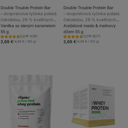
Double Trouble Protein Bar
Double Trouble Protein Bar
⁠–⁠ dvojvrstvová tyčinka poliatá
⁠–⁠ dvojvrstvová tyčinka poliatá
_
čokoládou, 29 % kvalitných
čokoládou, 29 % kvalitných
_
bielkovín, bez konzervantov a
Vanilka so slaným karamelom
bielkovín, bez konzervantov a
Arašidové maslo & malinový
farbív
55 g
farbív
džem 55 g
4391
6071
531
721
Hodnotenie
Hodnotenie
Obľúbené
Obľúbené
4.7/5,
4.7/5,
2,69 €
2,69 €
(4,89 € / 100 g)
(4,89 € / 100 g)
531
721
recenzií
recenzií