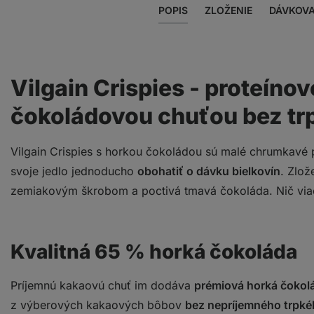
POPIS
ZLOŽENIE
DÁVKOVA
Vilgain Crispies - proteíno
čokoládovou chuťou bez t
Vilgain Crispies s horkou čokoládou sú malé chrumkavé 
svoje jedlo jednoducho
obohatiť o dávku bielkovín
. Zlož
zemiakovým škrobom a poctivá tmavá čokoláda. Nič via
Kvalitná 65 % horká čokoláda
Príjemnú kakaovú chuť im dodáva
prémiová horká čokol
z výberových kakaových bôbov
bez nepríjemného trpk