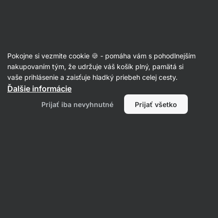
Eshop
Aktin
-
úvodná
strana
Články
Pokojne si vezmite cookie 🍪 - pomáha vám s pohodlnejším
Budete prekvapení, ktorých 100
nakupovaním tým, že udržuje váš košík plný, pamätá si
vaše prihlásenie a zaisťuje hladký priebeh celej cesty.
potravín je najzdravších na svete
Ďalšie informácie
Ondřej Klein
06. 02. 2020
Prijať iba nevyhnutné
Prijať všetko
Zdielať
Komentáre
2
13
4