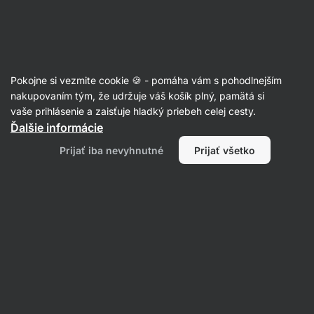
Eshop
Aktin
-
úvodná
strana
Recepty
Pokojne si vezmite cookie 🍪 - pomáha vám s pohodlnejším
Cheesecake zo štyroch ingrediencií
nakupovaním tým, že udržuje váš košík plný, pamätá si
vaše prihlásenie a zaisťuje hladký priebeh celej cesty.
Eliška Lossmannová
Ďalšie informácie
40 min.
Zdielať
Komentáre
20
255
Prijať iba nevyhnutné
Prijať všetko