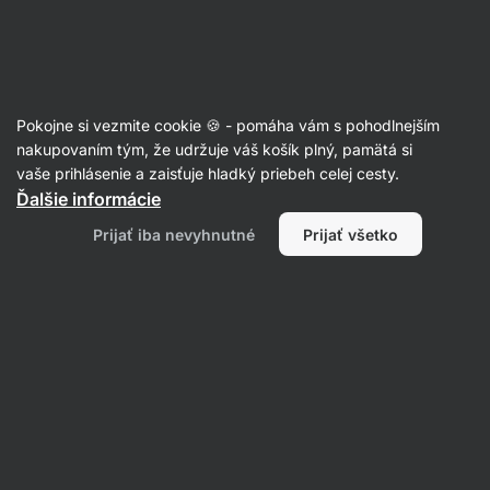
Eshop
Aktin
-
úvodná
strana
Jarné dezerty
Pokojne si vezmite cookie 🍪 - pomáha vám s pohodlnejším
nakupovaním tým, že udržuje váš košík plný, pamätá si
Filtrovať
Radenie
:
Najnovšie
2
vaše prihlásenie a zaisťuje hladký priebeh celej cesty.
Ďalšie informácie
Proteínový
Prijať iba nevyhnutné
Prijať všetko
cheesecake
bez
lepku