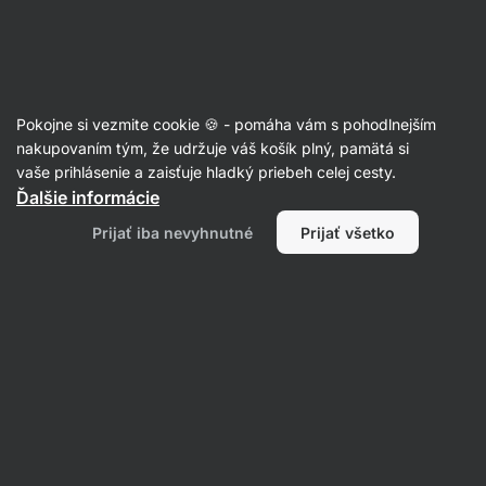
Eshop
Aktin
-
úvodná
strana
Recepty
Pokojne si vezmite cookie 🍪 - pomáha vám s pohodlnejším
Tvarohové knedle s makom a
nakupovaním tým, že udržuje váš košík plný, pamätá si
vaše prihlásenie a zaisťuje hladký priebeh celej cesty.
jahodovou omáčkou
Ďalšie informácie
Eliška Lossmannová
Prijať iba nevyhnutné
Prijať všetko
25 min.
Zdielať
Komentáre
3
186
1747