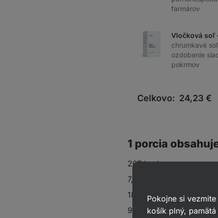
farmárov
Vločková soľ 
chrumkavé soľ
ozdobenie sla
pokrmov
Celkovo:
24,23
€
1 porcia obsahuj
207 kcal
7,4 g sacharidov
18 g tukov
Pokojne si vezmite
9 g bielkovín
košík plný, pamätá 