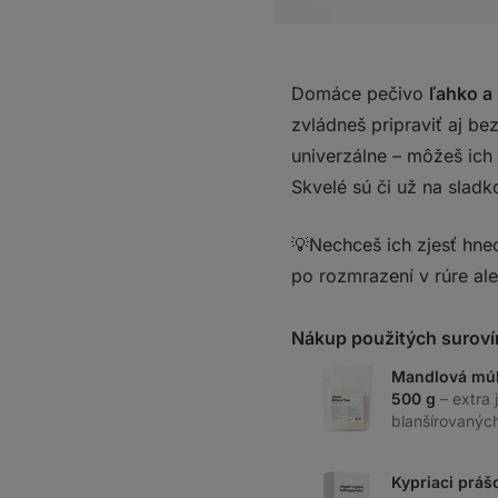
Domáce pečivo
ľahko a
zvládneš pripraviť aj be
univerzálne – môžeš ich 
Skvelé sú či už na sladk
💡Nechceš ich zjesť hneď
po rozmrazení v rúre al
Nákup použitých suroví
Mandlová múk
500 g
– extra
blanšírovanýc
Kypriaci práš