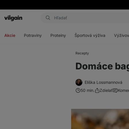
Eshop
Aktin
-
Otvoriť
Otvoriť
Otvoriť
Otvoriť
úvodná
menu
menu
menu
menu
strana
Akcie
Potraviny
Proteíny
Športová výživa
Výživov
Recepty
Domáce bage
Eliška Lossmannová
50 min.
Zdielať
Komen