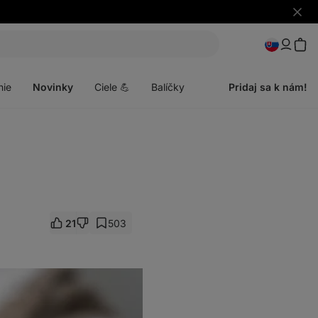
Skryť
upozo
Otvoriť
menu
nie
Novinky
Ciele 💪
Balíčky
Pridaj sa k nám!
21
503