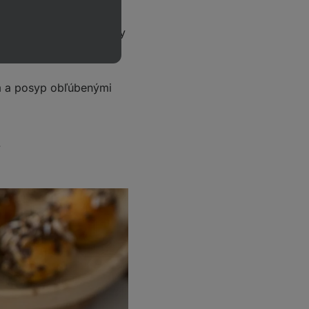
ľku, do stredu sprav
emne rozšír okraje, aby
m a posyp obľúbenými
.