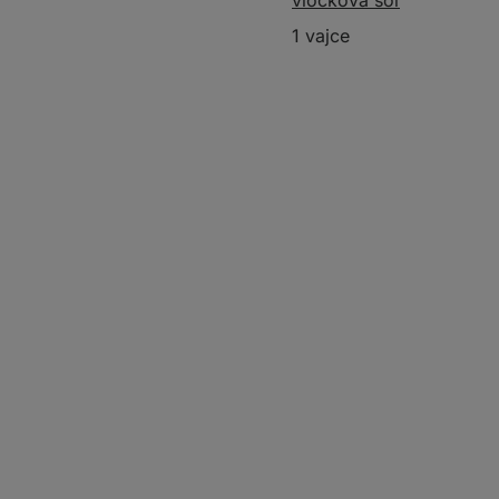
vločková soľ
1 vajce