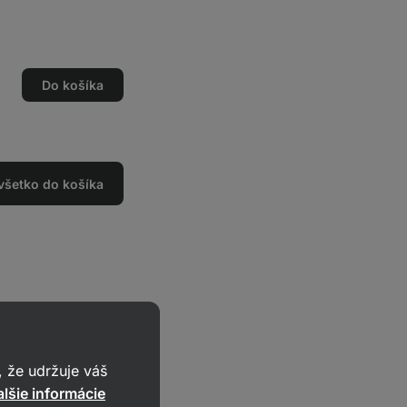
Do košíka
o
o
 všetko do košíka
pečiva a jogurt.
 že udržuje váš
ého cesta.
lšie informácie