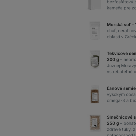
bezfosfátový 
kameňa pre zd
Morská soľ – 
chuť, nerafino
oblasti v Gréc
Tekvicové sem
300 g
– nepra
Južnej Moravy
vstrebateľnéh
Ľanové semie
vysokým obsa
omega-3 a bez
Slnečnicové 
250 g
– bohat
zdravé tuky, z
poľnohospodár