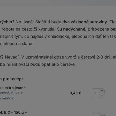
 rýchlo
? No jasné! Stačiť ti budú
dve základné suroviny
. Ti
z robota na cesto či kysnutia. Sú
nadýchané
, prirodzene
be
naplniť tým, čo nájdeš v chladničke, alebo si ich dať len ta
o, alebo na slano.
? Nevadí. V uzatvárateľnej dóze vydržia čerstvé 2‑3 dni, a
ebo hriankovači budú opäť ako čerstvé.
n pre recept
a extra jemná –
Pridať
 jemná múka z
8,49
€
množstv
Odobrať
h mandlí
množstv
ok BIO – 150 g
–
Pridať