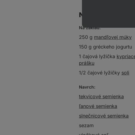
Na 8 porcií
Na základ:
250 g
mandľovej múky
150 g gréckeho jogurtu
1 čajová lyžička
kypriac
prášku
1/2 čajové lyžičky
soli
Navrch:
tekvicové semienka
ľanové semienka
slnečnicové semienka
sezam