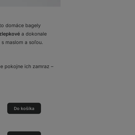
eto domáce bagely
zlepkové
a dokonale
k s maslom a soľou.
le pokojne ich zamraz –
Do košíka
o
o