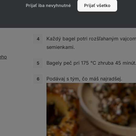
Prijať iba nevyhnutné
Z cesta vytvor 8 bagelov – vytvaruj gu
Prijať všetko
prstom alebo koncom varešky otvor a j
vznikol typický tvar bagelu.
Každý bagel potri rozšľahaným vajco
semienkami.
eho
Bagely peč pri 175 °C zhruba 45 minút
Podávaj s tým, čo máš najradšej.