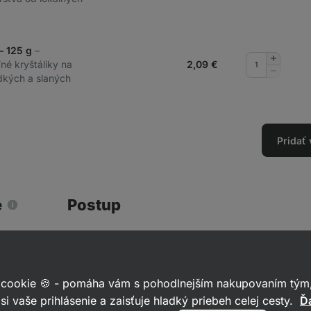
– 125 g
–
Pridať
né kryštáliky na
2,09
€
množstv
Odobrať
dkých a slaných
množstv
Pridať
e
Postup
V miske zmiešaj múku, soľ, prášok do 
 cookie 🍪 - pomáha vám s pohodlnejším nakupovaním tým,
Všetko poriadne zapracuj do kompaktn
si vaše prihlásenie a zaisťuje hladký priebeh celej cesty.
Ďa