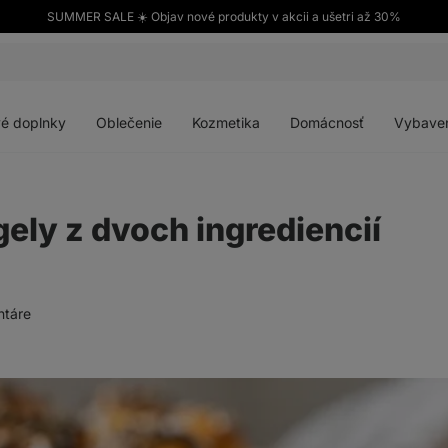
SUMMER SALE ☀️ Objav nové produkty v akcii a ušetri až 30%
Otvoriť
Otvoriť
Otvoriť
Otvoriť
menu
menu
menu
menu
é doplnky
Oblečenie
Kozmetika
Domácnosť
Vybave
ly z dvoch ingrediencií
táre