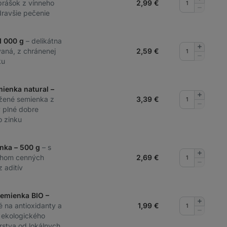
prášok z vínneho
2,99
€
množstv
Odobrať
ravšie pečenie
množstv
1 000 g
– delikátna
Pridať
vaná, z chránenej
2,59
€
množstv
Odobrať
ku
množstv
ienka natural –
Pridať
žené semienka z
3,39
€
množstv
Odobrať
 plné dobre
množstv
o zinku
nka – 500 g
– s
Pridať
hom cenných
2,69
€
množstv
Odobrať
 aditív
množstv
semienka BIO –
Pridať
é na antioxidanty a
1,99
€
množstv
Odobrať
 ekologického
množstv
stva od lokálnych