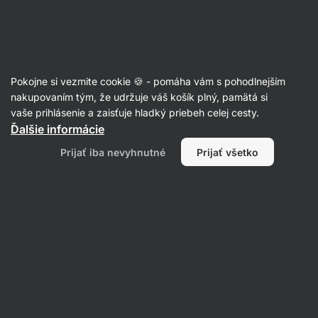
Eshop
Aktin
-
úvodná
strana
Recepty
Pokojne si vezmite cookie 🍪 - pomáha vám s pohodlnejším
Jednoduchý karfiolový krém
nakupovaním tým, že udržuje váš košík plný, pamätá si
vaše prihlásenie a zaisťuje hladký priebeh celej cesty.
Šárka Chynová
Ďalšie informácie
30 min.
Zdielať
Komentáre
40
713
Prijať iba nevyhnutné
Prijať všetko