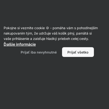
Eshop
Aktin
-
úvodná
strana
Recepty
Pokojne si vezmite cookie 🍪 - pomáha vám s pohodlnejším
Nealko Piña Colada
nakupovaním tým, že udržuje váš košík plný, pamätá si
vaše prihlásenie a zaisťuje hladký priebeh celej cesty.
Aktin redakcia
Ďalšie informácie
5 min.
Zdielať
Komentáre
10
173
Prijať iba nevyhnutné
Prijať všetko