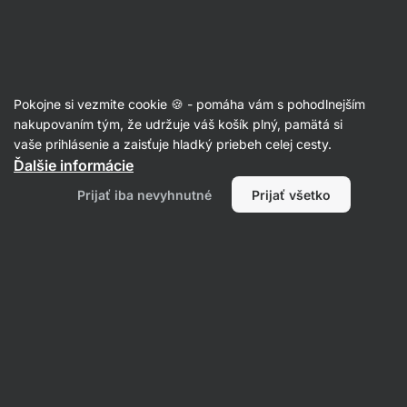
Eshop
Aktin
-
úvodná
strana
Recepty s balkánskym syrom
Pokojne si vezmite cookie 🍪 - pomáha vám s pohodlnejším
nakupovaním tým, že udržuje váš košík plný, pamätá si
Filtrovať
Radenie
:
Najnovšie
1
vaše prihlásenie a zaisťuje hladký priebeh celej cesty.
Ďalšie informácie
Grécky
Prijať iba nevyhnutné
Prijať všetko
cestovinový
šalát