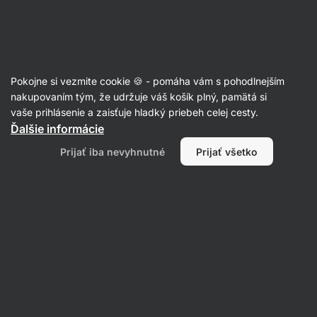
Eshop
Aktin
-
úvodná
strana
Recepty s kefírom
Pokojne si vezmite cookie 🍪 - pomáha vám s pohodlnejším
nakupovaním tým, že udržuje váš košík plný, pamätá si
Filtrovať
Radenie
:
Najnovšie
1
vaše prihlásenie a zaisťuje hladký priebeh celej cesty.
Ďalšie informácie
Makové
Prijať iba nevyhnutné
Prijať všetko
muffiny
so
slivkami
a
vanilkovým
krémom