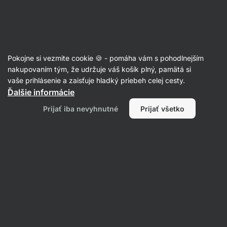
Eshop
Aktin
-
úvodná
strana
Recepty
Pokojne si vezmite cookie 🍪 - pomáha vám s pohodlnejším
Tuniakové burrito s avokádom
nakupovaním tým, že udržuje váš košík plný, pamätá si
vaše prihlásenie a zaisťuje hladký priebeh celej cesty.
Romana Henželova
Ďalšie informácie
10 min.
Zdielať
Komentáre
19
319
Prijať iba nevyhnutné
Prijať všetko