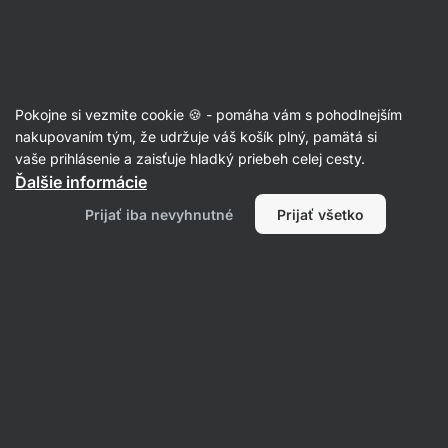
Eshop
Aktin
-
úvodná
strana
Recepty
Pokojne si vezmite cookie 🍪 - pomáha vám s pohodlnejším
Kuracie stripsy v jogurte a panko
nakupovaním tým, že udržuje váš košík plný, pamätá si
vaše prihlásenie a zaisťuje hladký priebeh celej cesty.
strúhanke
Ďalšie informácie
Aktin redakcia
Prijať iba nevyhnutné
Prijať všetko
30 min.
Zdielať
Komentáre
76
1260