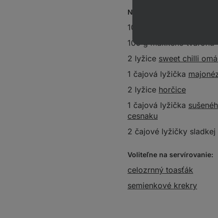
Na nátierku:
100 g eidamu
100 g mäkkého tvarohu
2 lyžice
sweet chilli om
1 čajová lyžička
majoné
2 lyžice
horčice
1 čajová lyžička
sušené
cesnaku
2 čajové lyžičky sladkej
Voliteľne na servírovanie:
celozrnný toasťák
semienkové krekry