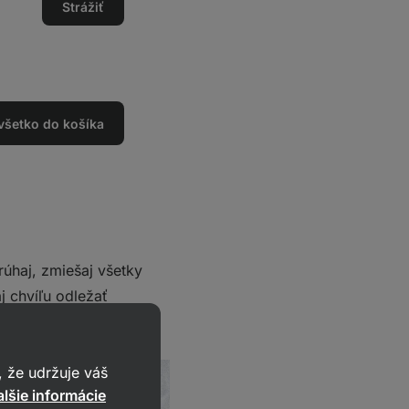
Strážiť
 všetko do košíka
rúhaj, zmiešaj všetky
j chvíľu odležať
huti s dobrým pečivom
 že udržuje váš
lšie informácie