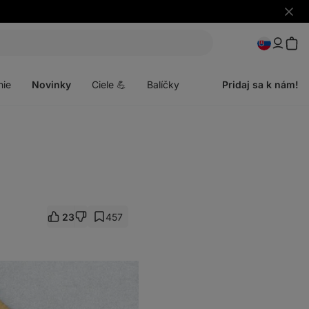
Skryť
upozo
Otvoriť
menu
nie
Novinky
Ciele 💪
Balíčky
Pridaj sa k nám!
23
457