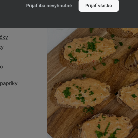
Prijať iba nevyhnutné
Prijať všetko
áčky
zy
ho
 papriky