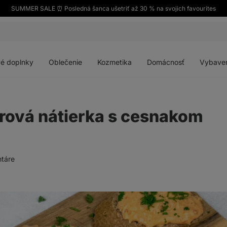
SUMMER SALE ⏰ Posledná šanca ušetriť až 30 % na svojich favourites
Otvoriť
Otvoriť
Otvoriť
Otvoriť
menu
menu
menu
menu
é doplnky
Oblečenie
Kozmetika
Domácnosť
Vybave
rová nátierka s cesnakom
táre