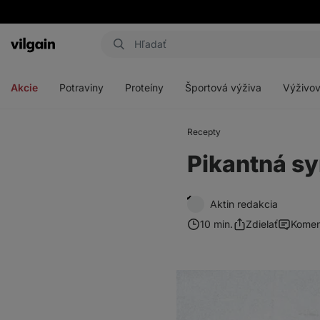
Eshop
Aktin
-
Otvoriť
Otvoriť
Otvoriť
Otvoriť
úvodná
menu
menu
menu
menu
strana
Akcie
Potraviny
Proteíny
Športová výživa
Výživov
Recepty
Pikantná sy
Aktin redakcia
10 min.
Zdielať
Komen