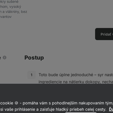
kry sušené
chom, vysoký
n a vlákniny, bez
rvantov
Pridať
e
Postup
Toto bude úplne jednoduché – syr nast
ingrediencie na nátierku dokopy, necha
v chladničke a potom podávaj podľa c
alebo len tak. Tak dobrú chuť!
 cookie 🍪 - pomáha vám s pohodlnejším nakupovaním tým,
si vaše prihlásenie a zaisťuje hladký priebeh celej cesty.
Ďa