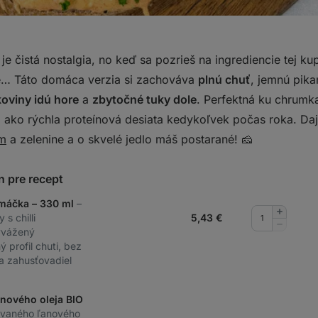
je čistá nostalgia, no keď sa pozrieš na ingrediencie tej ku
ie… Táto domáca verzia si zachováva
plnú chuť
, jemnú pika
koviny idú hore
a
zbytočné tuky dole
. Perfektná ku chrumk
aj ako rýchla proteínová desiata kedykoľvek počas roka. Da
m
a zelenine a o skvelé jedlo máš postarané! 🧀
n pre recept
omáčka – 330 ml
–
Pridať
s chilli
5,43
€
množstv
Odobrať
yvážený
množstv
 profil chuti, bez
a zahusťovadiel
nového oleja BIO
sovaného ľanového