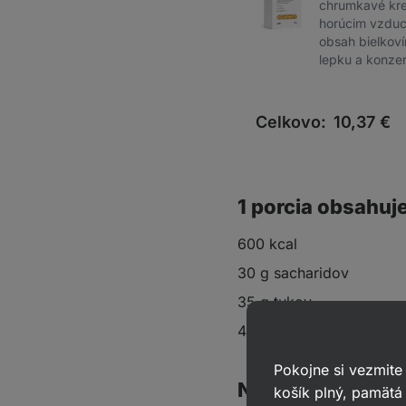
chrumkavé kre
horúcim vzdu
obsah bielkoví
lepku a konze
Celkovo:
10,37
€
1 porcia obsahuj
600 kcal
30 g sacharidov
35 g tukov
45 g bielkovín
Pokojne si vezmite
Na 1 porciu
košík plný, pamätá 