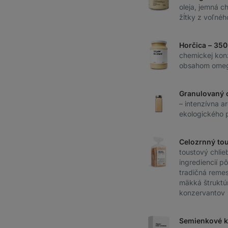
oleja, jemná ch
žĺtky z voľné
Horčica – 35
chemickej kon
obsahom ome
Granulovaný 
– intenzívna a
ekologického 
Celozrnný to
toustový chlie
ingrediencií p
tradičná reme
mäkká štruktú
konzervantov
Semienkové k