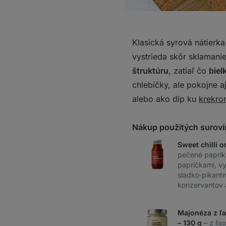
Klasická syrová nátierka 
vystrieda skôr sklaman
štruktúru
, zatiaľ čo
biel
chlebíčky, ale pokojne 
alebo ako dip ku
krekro
Nákup použitých suroví
Sweet chilli 
pečené papriky 
papričkami, v
sladko‑pikantný
konzervantov 
Majonéza z ľa
– 130 g
– z li