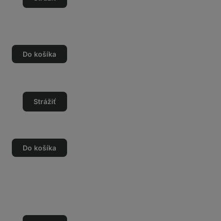
Do košíka
o
o
Strážiť
Do košíka
o
o