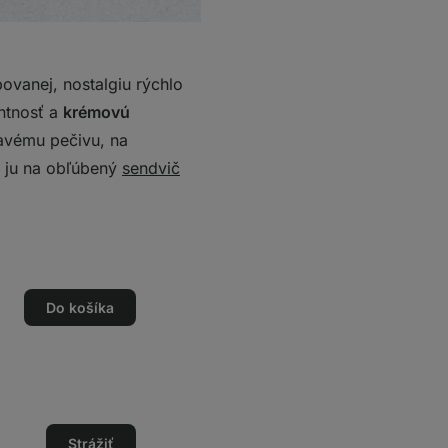
povanej, nostalgiu rýchlo
ntnosť a
krémovú
avému pečivu, na
j ju na obľúbený
sendvič
Do košíka
o
o
Strážiť