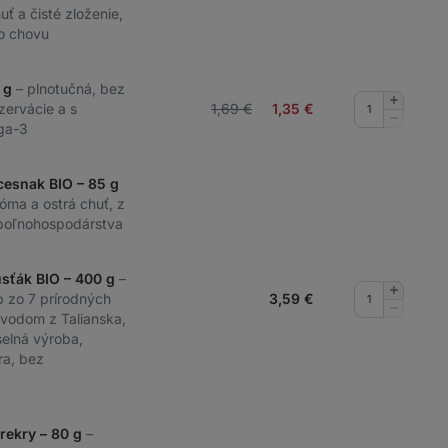
uť a čisté zloženie,
ho chovu
0 g
– plnotučná, bez
Pridať
zervácie a s
1,69 €
1,35
€
množstv
Odobrať
ga-3
množstv
cesnak BIO – 85 g
róma a ostrá chuť, z
poľnohospodárstva
usťák BIO – 400 g
–
Pridať
b zo 7 prírodných
3,59
€
množstv
Odobrať
ôvodom z Talianska,
množstv
selná výroba,
ra, bez
rekry – 80 g
–