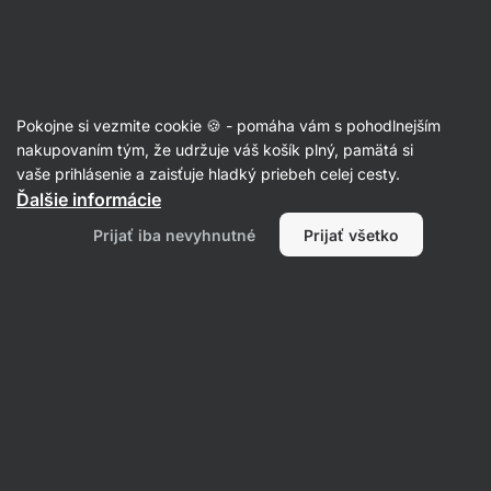
Eshop
Aktin
-
úvodná
strana
Vegánske dezerty
Pokojne si vezmite cookie 🍪 - pomáha vám s pohodlnejším
nakupovaním tým, že udržuje váš košík plný, pamätá si
Filtrovať
Radenie
:
Najnovšie
2
vaše prihlásenie a zaisťuje hladký priebeh celej cesty.
Ďalšie informácie
Domáci
Prijať iba nevyhnutné
Prijať všetko
ginger
shot
s
jablkom