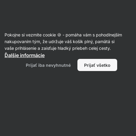
Eshop
Aktin
-
úvodná
strana
Bezlepkové raňajky
Pokojne si vezmite cookie 🍪 - pomáha vám s pohodlnejším
nakupovaním tým, že udržuje váš košík plný, pamätá si
Filtrovať
Radenie
:
Najnovšie
2
vaše prihlásenie a zaisťuje hladký priebeh celej cesty.
Ďalšie informácie
Proteínový
Prijať iba nevyhnutné
Prijať všetko
cheesecake
bez
lepku